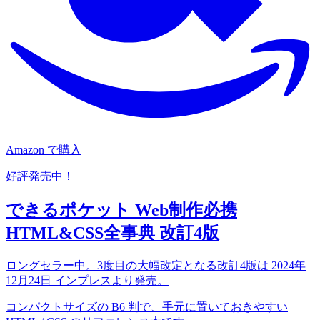
Amazon で購入
好評発売中！
できるポケット Web制作必携
HTML&CSS全事典 改訂4版
ロングセラー中。3度目の大幅改定となる改訂4版は 2024年
12月24日 インプレスより発売。
コンパクトサイズの B6 判で、手元に置いておきやすい