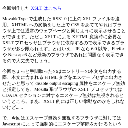
今回制作した
XSLT はこちら
MovableType で生成した RSS1.0 に上の XSL ファイルを適
用。XHTML への変換をした上で CSS をあててやればブラ
ウザ上では通常のウェブページと同じように表示させること
ができます。ただし XSLT による XHTML 変換時に必要な
XSLT プロセッサはブラウザに依存するので表示できるブラ
ウザが多少限られます。とはいえ、IE なら 6.0 以降、Firefox
や Netscape8 など最新のブラウザであれば問題なく表示でき
るので大丈夫でしょう。
今回ちょっと手間取ったのはエントリーの本文を出力する
際、本文に含まれる HTML タグをエスケープせずに出力さ
せたいと思って disable-output-escaping 属性をエスケープ無効
と指定しても、Mozilla 系ブラウザの XSLT プロセッサでは
CDATA セクションに対するエスケープ無効は無視されると
いうところ。まあ、XSLT 的には正しい挙動なのかもしれな
いけど......
で、今回はエスケープ無効を無視するブラウザに対しては
Javascript によって強制的にエスケープ解除をかけるという