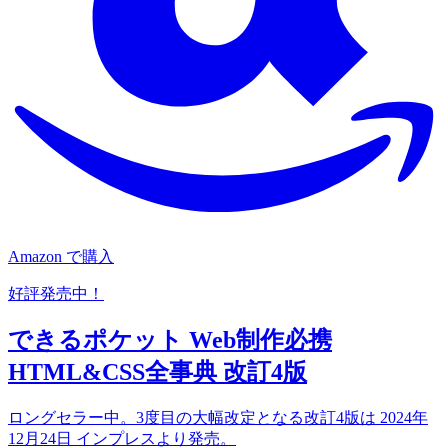
Amazon で購入
好評発売中！
できるポケット Web制作必携
HTML&CSS全事典 改訂4版
ロングセラー中。3度目の大幅改定となる改訂4版は 2024年
12月24日 インプレスより発売。