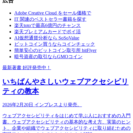
広告
Adobe Creative Cloud をセール価格で
IT 関連のベストセラー書籍を探す
楽天totoで最高6億円のチャンス
楽天プレミアムカードでポイ活
AI仮想通貨分析なら SoSoValue
ビットコイン買うならコインチェック
簡単安心のビットコイン取引所 bitFlyer
暗号資産の取引ならGMOコイン
最新著書 好評発売中！
いちばんやさしいウェブアクセシビリ
ティの教本
2026年2月20日 インプレスより発売。
ウェブアクセシビリティをはじめて学ぶ人におすすめの入門
書。ウェブアクセシビリティの基本的な考え方、実装のヒン
ト、企業や組織でウェブアクセシビリティに取り組むための