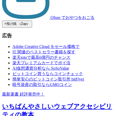
Ofuse
でおやつをおごる
⚡️投げ銭 （Zap）
広告
Adobe Creative Cloud をセール価格で
IT 関連のベストセラー書籍を探す
楽天totoで最高6億円のチャンス
楽天プレミアムカードでポイ活
AI仮想通貨分析なら SoSoValue
ビットコイン買うならコインチェック
簡単安心のビットコイン取引所 bitFlyer
暗号資産の取引ならGMOコイン
最新著書 好評発売中！
いちばんやさしいウェブアクセシビリ
ティの教本