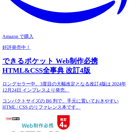
Amazon で購入
好評発売中！
できるポケット Web制作必携
HTML&CSS全事典 改訂4版
ロングセラー中。3度目の大幅改定となる改訂4版は 2024年
12月24日 インプレスより発売。
コンパクトサイズの B6 判で、手元に置いておきやすい
HTML / CSS のリファレンス本です。