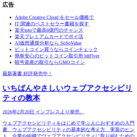
広告
Adobe Creative Cloud をセール価格で
IT 関連のベストセラー書籍を探す
楽天totoで最高6億円のチャンス
楽天プレミアムカードでポイ活
AI仮想通貨分析なら SoSoValue
ビットコイン買うならコインチェック
簡単安心のビットコイン取引所 bitFlyer
暗号資産の取引ならGMOコイン
最新著書 好評発売中！
いちばんやさしいウェブアクセシビリ
ティの教本
2026年2月20日 インプレスより発売。
ウェブアクセシビリティをはじめて学ぶ人におすすめの入門
書。ウェブアクセシビリティの基本的な考え方、実装のヒン
ト、企業や組織でウェブアクセシビリティに取り組むための