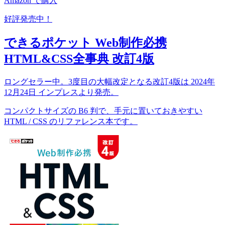
Amazon で購入
好評発売中！
できるポケット Web制作必携
HTML&CSS全事典 改訂4版
ロングセラー中。3度目の大幅改定となる改訂4版は 2024年
12月24日 インプレスより発売。
コンパクトサイズの B6 判で、手元に置いておきやすい
HTML / CSS のリファレンス本です。