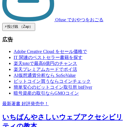
Ofuse
でおやつをおごる
⚡️投げ銭 （Zap）
広告
Adobe Creative Cloud をセール価格で
IT 関連のベストセラー書籍を探す
楽天totoで最高6億円のチャンス
楽天プレミアムカードでポイ活
AI仮想通貨分析なら SoSoValue
ビットコイン買うならコインチェック
簡単安心のビットコイン取引所 bitFlyer
暗号資産の取引ならGMOコイン
最新著書 好評発売中！
いちばんやさしいウェブアクセシビリ
ティの教本