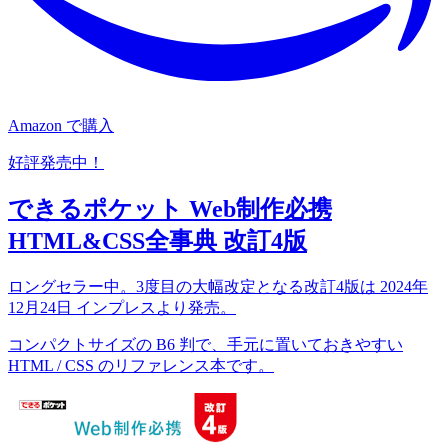
Amazon で購入
好評発売中！
できるポケット Web制作必携
HTML&CSS全事典 改訂4版
ロングセラー中。3度目の大幅改定となる改訂4版は 2024年
12月24日 インプレスより発売。
コンパクトサイズの B6 判で、手元に置いておきやすい
HTML / CSS のリファレンス本です。