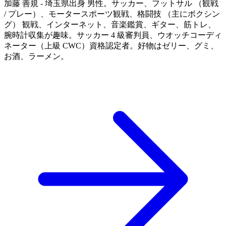
加藤 善規 - 埼玉県出身 男性。サッカー、フットサル （観戦
/ プレー）、モータースポーツ観戦、格闘技 （主にボクシン
グ） 観戦、インターネット、音楽鑑賞、ギター、筋トレ、
腕時計収集が趣味。サッカー 4 級審判員、ウオッチコーディ
ネーター（上級 CWC）資格認定者。好物はゼリー、グミ、
お酒、ラーメン。