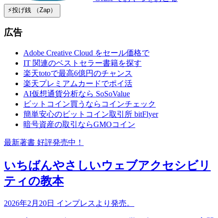
⚡️投げ銭 （Zap）
広告
Adobe Creative Cloud をセール価格で
IT 関連のベストセラー書籍を探す
楽天totoで最高6億円のチャンス
楽天プレミアムカードでポイ活
AI仮想通貨分析なら SoSoValue
ビットコイン買うならコインチェック
簡単安心のビットコイン取引所 bitFlyer
暗号資産の取引ならGMOコイン
最新著書 好評発売中！
いちばんやさしいウェブアクセシビリ
ティの教本
2026年2月20日 インプレスより発売。