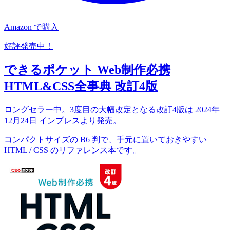
Amazon で購入
好評発売中！
できるポケット Web制作必携
HTML&CSS全事典 改訂4版
ロングセラー中。3度目の大幅改定となる改訂4版は 2024年
12月24日 インプレスより発売。
コンパクトサイズの B6 判で、手元に置いておきやすい
HTML / CSS のリファレンス本です。