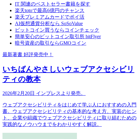
IT 関連のベストセラー書籍を探す
楽天totoで最高6億円のチャンス
楽天プレミアムカードでポイ活
AI仮想通貨分析なら SoSoValue
ビットコイン買うならコインチェック
簡単安心のビットコイン取引所 bitFlyer
暗号資産の取引ならGMOコイン
最新著書 好評発売中！
いちばんやさしいウェブアクセシビリ
ティの教本
2026年2月20日 インプレスより発売。
ウェブアクセシビリティをはじめて学ぶ人におすすめの入門
書。ウェブアクセシビリティの基本的な考え方、実装のヒン
ト、企業や組織でウェブアクセシビリティに取り組むための
実践的なノウハウまでをわかりやすく解説。