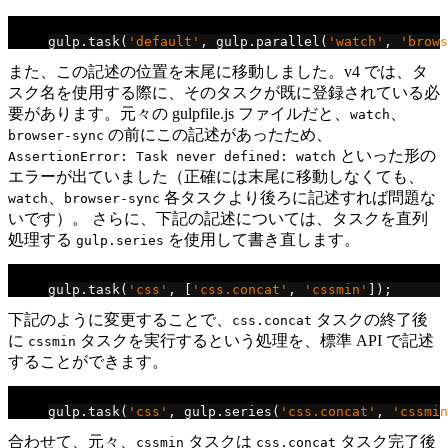
// default v4 での記述
gulp
.
task
(
'default'
,
 gulp
.
parallel
(
'watch'
,
'brows
また、この記述の位置を末尾に移動しました。v4 では、タ
スク名を使用する際に、そのタスクが既に登録されている必
要があります。元々の gulpfile.js ファイルだと、
、
watch
の前にこの記述があったため、
browser-sync
といった形の
AssertionError: Task never defined: watch
エラーが出ていました（正確には末尾に移動しなくても、
、
各タスクより後ろに記述すれば問題な
watch
browser-sync
いです）。 さらに、下記の記述については、タスクを直列
処理する
を使用して書き直します。
gulp.series
// css v3 での記述
gulp
.
task
(
'css'
,
[
'css.concat'
,
'cssmin'
]);
下記のように変更することで、
タスクの終了後
css.concat
に
タスクを実行するという処理を、標準 API で記述
cssmin
することができます。
// css v4 での記述
gulp
.
task
(
'css'
,
 gulp
.
series
(
'css.concat'
,
'cssmin
合わせて、元々、
タスクは
タスク完了後
cssmin
css.concat