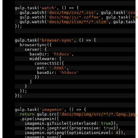
// watch
gulp
.
task
(
'watch'
,
()
=>
{
  gulp
.
watch
(
'docs/tmp/css/*.css'
,
 gulp
.
task
(
'css'
  gulp
.
watch
(
'docs/tmp/js/*.coffee'
,
 gulp
.
task
(
'co
  gulp
.
watch
(
'docs/tmp/slim/**/*.slim'
,
 gulp
.
task
(
});
// browser-sync
gulp
.
task
(
'browser-sync'
,
()
=>
{
  browserSync
({
    server
:
{
      baseDir
:
'htdocs'
,
      middleware
:
[
        connectSSI
({
         ext
:
'.html'
,
         baseDir
:
'htdocs'
})
]
}
});
});
// imagemin
gulp
.
task
(
'imagemin'
,
()
=>
{
return
 gulp
.
src
(
'docs/tmp/img/src/**/*.{png,jpg,
.
pipe
(
imagemin
([
    imagemin
.
gifsicle
({
interlaced
:
true
}),
    imagemin
.
jpegtran
({
progressive
:
true
}),
    imagemin
.
optipng
({
optimizationLevel
:
4
}),
    imagemin
.
svgo
({