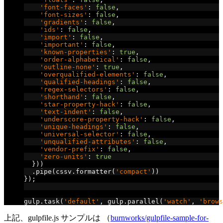
'font-faces'
:
false
,
'font-sizes'
:
false
,
'gradients'
:
false
,
'ids'
:
false
,
'import'
:
false
,
'important'
:
false
,
'known-properties'
:
true
,
'order-alphabetical'
:
false
,
'outline-none'
:
true
,
'overqualified-elements'
:
false
,
'qualified-headings'
:
false
,
'regex-selectors'
:
false
,
'shorthand'
:
false
,
'star-property-hack'
:
false
,
'text-indent'
:
false
,
'underscore-property-hack'
:
false
,
'unique-headings'
:
false
,
'universal-selector'
:
false
,
'unqualified-attributes'
:
false
,
'vendor-prefix'
:
false
,
'zero-units'
:
true
}))
.
pipe
(
cssv
.
formatter
(
'compact'
))
});
// default
gulp
.
task
(
'default'
,
 gulp
.
parallel
(
'watch'
,
'brows
上記、gulpfile.js サンプルは （
burnworks/gulpfile-sample-for-