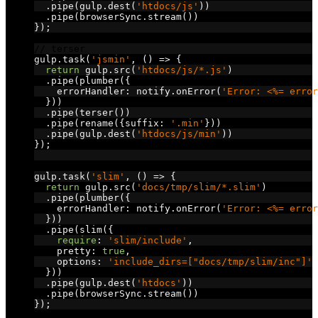
.
pipe
(
gulp
.
dest
(
'htdocs/js'
))
.
pipe
(
browserSync
.
stream
())
});
// terser
gulp
.
task
(
'jsmin'
,
()
=>
{
return
 gulp
.
src
(
'htdocs/js/*.js'
)
.
pipe
(
plumber
({
    errorHandler
:
 notify
.
onError
(
'Error: <%= error
}))
.
pipe
(
terser
())
.
pipe
(
rename
({
suffix
:
'.min'
}))
.
pipe
(
gulp
.
dest
(
'htdocs/js/min'
))
});
// slim
gulp
.
task
(
'slim'
,
()
=>
{
return
 gulp
.
src
(
'docs/tmp/slim/*.slim'
)
.
pipe
(
plumber
({
    errorHandler
:
 notify
.
onError
(
'Error: <%= error
}))
.
pipe
(
slim
({
require
:
'slim/include'
,
    pretty
:
true
,
    options
:
'include_dirs=["docs/tmp/slim/inc"]'
}))
.
pipe
(
gulp
.
dest
(
'htdocs'
))
.
pipe
(
browserSync
.
stream
())
});