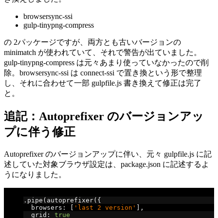
browsersync-ssi
gulp-tinypng-compress
の 2パッケージですが、両方とも古いバージョンの
minimatch が使われていて、それで警告が出ていました。
gulp-tinypng-compress は元々あまり使っていなかったので削
除。browsersync-ssi は connect-ssi で置き換という形で整理
し、それに合わせて一部 gulpfile.js 書き換えて修正は完了
と。
追記：Autoprefixer のバージョンアッ
プに伴う修正
Autoprefixer のバージョンアップに伴い、元々 gulpfile.js に記
述していた対象ブラウザ設定は、package.json に記述するよ
うになりました。
// 修正前
.
pipe
(
autoprefixer
({
  browsers
:
[
'last 2 version'
],
  grid
:
true