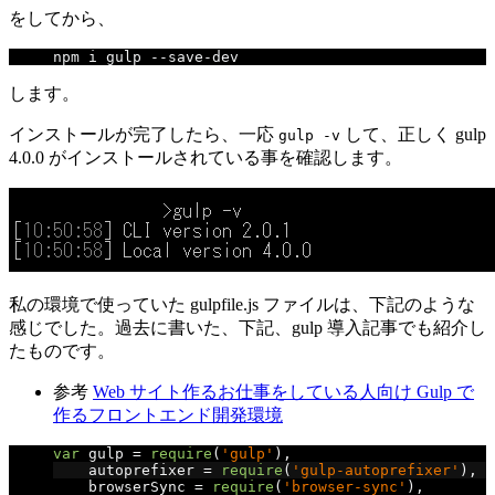
をしてから、
npm i gulp 
--
save
-
dev
します。
インストールが完了したら、一応
して、正しく gulp
gulp -v
4.0.0 がインストールされている事を確認します。
私の環境で使っていた gulpfile.js ファイルは、下記のような
感じでした。過去に書いた、下記、gulp 導入記事でも紹介し
たものです。
参考
Web サイト作るお仕事をしている人向け Gulp で
作るフロントエンド開発環境
var
 gulp 
=
require
(
'gulp'
),
    autoprefixer 
=
require
(
'gulp-autoprefixer'
),
    browserSync 
=
require
(
'browser-sync'
),