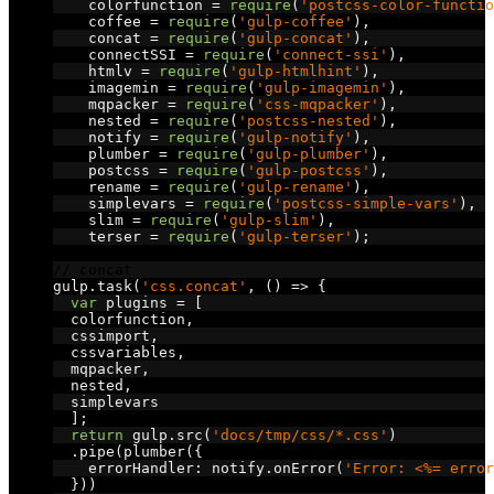
    colorfunction 
=
require
(
'postcss-color-functio
    coffee 
=
require
(
'gulp-coffee'
),
    concat 
=
require
(
'gulp-concat'
),
    connectSSI 
=
require
(
'connect-ssi'
),
    htmlv 
=
require
(
'gulp-htmlhint'
),
    imagemin 
=
require
(
'gulp-imagemin'
),
    mqpacker 
=
require
(
'css-mqpacker'
),
    nested 
=
require
(
'postcss-nested'
),
    notify 
=
require
(
'gulp-notify'
),
    plumber 
=
require
(
'gulp-plumber'
),
    postcss 
=
require
(
'gulp-postcss'
),
    rename 
=
require
(
'gulp-rename'
),
    simplevars 
=
require
(
'postcss-simple-vars'
),
    slim 
=
require
(
'gulp-slim'
),
    terser 
=
require
(
'gulp-terser'
);
// concat
gulp
.
task
(
'css.concat'
,
()
=>
{
var
 plugins 
=
[
  colorfunction
,
  cssimport
,
  cssvariables
,
  mqpacker
,
  nested
,
  simplevars
];
return
 gulp
.
src
(
'docs/tmp/css/*.css'
)
.
pipe
(
plumber
({
    errorHandler
:
 notify
.
onError
(
'Error: <%= error
}))