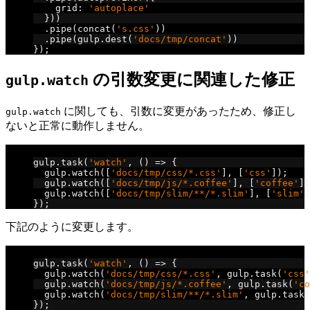
    grid
:
'autoplace'
}))
.
pipe
(
concat
(
's.css'
))
.
pipe
(
gulp
.
dest
(
'docs/tmp/concat'
))
});
の引数変更に関連した修正
gulp.watch
に関しても、引数に変更があったため、修正し
gulp.watch
ないと正常に動作しません。
// watch v3 での記述
gulp
.
task
(
'watch'
,
()
=>
{
  gulp
.
watch
([
'docs/tmp/css/*.css'
],
[
'css'
]);
  gulp
.
watch
([
'docs/tmp/js/*.coffee'
],
[
'coffee'
])
  gulp
.
watch
([
'docs/tmp/slim/**/*.slim'
],
[
'slim'
]
});
下記のように変更します。
// watch v4 での記述
gulp
.
task
(
'watch'
,
()
=>
{
  gulp
.
watch
(
'docs/tmp/css/*.css'
,
 gulp
.
task
(
'css'
  gulp
.
watch
(
'docs/tmp/js/*.coffee'
,
 gulp
.
task
(
'co
  gulp
.
watch
(
'docs/tmp/slim/**/*.slim'
,
 gulp
.
task
(
});