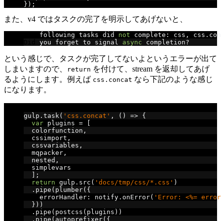
});
また、v4 ではタスクの完了を明示してあげないと、
The
 following tasks did 
not
 complete
:
 css
,
 css
.
con
Did
 you forget to signal 
async
 completion
?
という感じで、タスクが完了してないよというエラーが出て
しまいますので、
を付けて、stream を返却してあげ
return
るようにします。例えば
なら下記のような感じ
css.concat
になります。
// concat v4 での記述
gulp
.
task
(
'css.concat'
,
()
=>
{
var
 plugins 
=
[
  colorfunction
,
  cssimport
,
  cssvariables
,
  mqpacker
,
  nested
,
  simplevars
];
return
 gulp
.
src
(
'docs/tmp/css/*.css'
)
.
pipe
(
plumber
({
    errorHandler
:
 notify
.
onError
(
'Error: <%= error
}))
.
pipe
(
postcss
(
plugins
))
.
pipe
(
autoprefixer
({