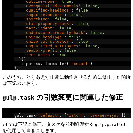
'outline-none'
:
true
,
'overqualified-elements'
:
false
,
'qualified-headings'
:
false
,
'regex-selectors'
:
false
,
'shorthand'
:
false
,
'star-property-hack'
:
false
,
'text-indent'
:
false
,
'underscore-property-hack'
:
false
,
'unique-headings'
:
false
,
'universal-selector'
:
false
,
'unqualified-attributes'
:
false
,
'vendor-prefix'
:
false
,
'zero-units'
:
true
}))
.
pipe
(
cssv
.
formatter
(
'compact'
))
});
このうち、とりあえず正常に動作させるために修正した箇所
は下記のとおり。
の引数変更に関連した修正
gulp.task
// default v3 での記述
gulp
.
task
(
'default'
,
[
'watch'
,
'browser-sync'
]);
v4 では下記に修正。タスクを並列処理する
gulp.parallel
を使用して書き直します。