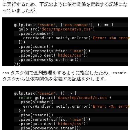
に実行するため、下記のように依存関係を定義する記述にな
っていましたが、
// cssmin v3 での記述
gulp
.
task
(
'cssmin'
,
[
'css.concat'
],
()
=>
{
  gulp
.
src
(
'docs/tmp/concat/s.css'
)
.
pipe
(
plumber
({
    errorHandler
:
 notify
.
onError
(
'Error: <%= error
}))
.
pipe
(
cssmin
())
.
pipe
(
rename
({
suffix
:
'.min'
}))
.
pipe
(
gulp
.
dest
(
'htdocs/css'
))
.
pipe
(
browserSync
.
stream
())
});
タスク側で直列処理をするように指定したため、
css
cssmin
タスクからは依存関係を定義する記述を外します。
// cssmin v4 での記述
gulp
.
task
(
'cssmin'
,
()
=>
{
return
 gulp
.
src
(
'docs/tmp/concat/s.css'
)
.
pipe
(
plumber
({
    errorHandler
:
 notify
.
onError
(
'Error: <%= error
}))
.
pipe
(
cssmin
())
.
pipe
(
rename
({
suffix
:
'.min'
}))
.
pipe
(
gulp
.
dest
(
'htdocs/css'
))
.
pipe
(
browserSync
.
stream
())