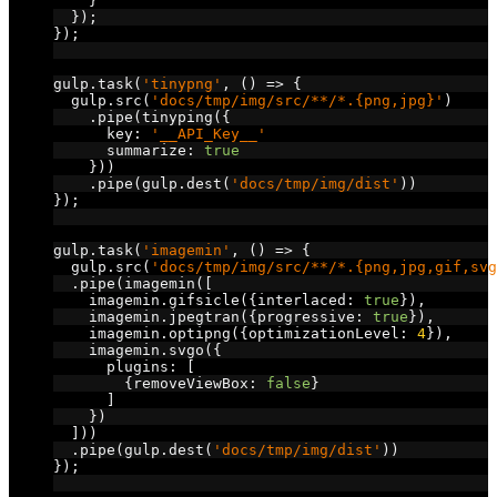
}
});
});
// tinypng
gulp
.
task
(
'tinypng'
,
()
=>
{
  gulp
.
src
(
'docs/tmp/img/src/**/*.{png,jpg}'
)
.
pipe
(
tinyping
({
      key
:
'__API_Key__'
      summarize
:
true
}))
.
pipe
(
gulp
.
dest
(
'docs/tmp/img/dist'
))
});
// imagemin
gulp
.
task
(
'imagemin'
,
()
=>
{
  gulp
.
src
(
'docs/tmp/img/src/**/*.{png,jpg,gif,svg
.
pipe
(
imagemin
([
    imagemin
.
gifsicle
({
interlaced
:
true
}),
    imagemin
.
jpegtran
({
progressive
:
true
}),
    imagemin
.
optipng
({
optimizationLevel
:
4
}),
    imagemin
.
svgo
({
      plugins
:
[
{
removeViewBox
:
false
}
]
})
]))
.
pipe
(
gulp
.
dest
(
'docs/tmp/img/dist'
))
});