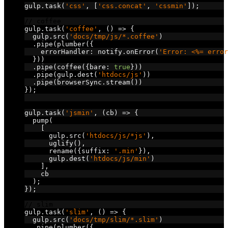
gulp
.
task
(
'css'
,
[
'css.concat'
,
'cssmin'
]);
// coffee
gulp
.
task
(
'coffee'
,
()
=>
{
  gulp
.
src
(
'docs/tmp/js/*.coffee'
)
.
pipe
(
plumber
({
    errorHandler
:
 notify
.
onError
(
'Error: <%= error
}))
.
pipe
(
coffee
({
bare
:
true
}))
.
pipe
(
gulp
.
dest
(
'htdocs/js'
))
.
pipe
(
browserSync
.
stream
())
});
// uglify
gulp
.
task
(
'jsmin'
,
(
cb
)
=>
{
  pump
(
[
      gulp
.
src
(
'htdocs/js/*js'
),
      uglify
(),
      rename
({
suffix
:
'.min'
}),
      gulp
.
dest
(
'htdocs/js/min'
)
],
    cb
);
});
// slim
gulp
.
task
(
'slim'
,
()
=>
{
  gulp
.
src
(
'docs/tmp/slim/*.slim'
)
.
pipe
(
plumber
({