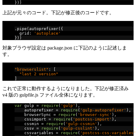
}))
上記が元々のコード。下記が修正後のコードです。
// 修正後
.
pipe
(
autoprefixer
({
  grid
:
'autoplace'
}))
対象ブラウザ設定は package.json に下記のように記述しま
す。
// package.json
"browserslist"
:
[
"last 2 version"
]
これで正常に動作するようになりました。下記が修正済み
v4 版の gulpfile.js ファイル全体になります。
var
 gulp 
=
require
(
'gulp'
),
    autoprefixer 
=
require
(
'gulp-autoprefixer'
),
    browserSync 
=
require
(
'browser-sync'
),
    cssimport 
=
require
(
'postcss-import'
),
    cssmin 
=
require
(
'gulp-cssmin'
),
    cssv 
=
require
(
'gulp-csslint'
),
    cssvariables 
=
require
(
'postcss-css-variables'