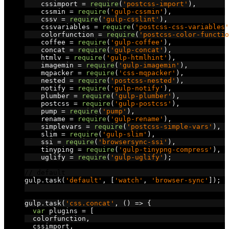
    cssimport 
=
require
(
'postcss-import'
),
    cssmin 
=
require
(
'gulp-cssmin'
),
    cssv 
=
require
(
'gulp-csslint'
),
    cssvariables 
=
require
(
'postcss-css-variables'
    colorfunction 
=
require
(
'postcss-color-functio
    coffee 
=
require
(
'gulp-coffee'
),
    concat 
=
require
(
'gulp-concat'
),
    htmlv 
=
require
(
'gulp-htmlhint'
),
    imagemin 
=
require
(
'gulp-imagemin'
),
    mqpacker 
=
require
(
'css-mqpacker'
),
    nested 
=
require
(
'postcss-nested'
),
    notify 
=
require
(
'gulp-notify'
),
    plumber 
=
require
(
'gulp-plumber'
),
    postcss 
=
require
(
'gulp-postcss'
),
    pump 
=
require
(
'pump'
),
    rename 
=
require
(
'gulp-rename'
),
    simplevars 
=
require
(
'postcss-simple-vars'
),
    slim 
=
require
(
'gulp-slim'
),
    ssi 
=
require
(
'browsersync-ssi'
),
    tinyping 
=
require
(
'gulp-tinypng-compress'
),
    uglify 
=
require
(
'gulp-uglify'
);
// default
gulp
.
task
(
'default'
,
[
'watch'
,
'browser-sync'
]);
// concat
gulp
.
task
(
'css.concat'
,
()
=>
{
var
 plugins 
=
[
  colorfunction
,
  cssimport
,