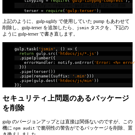
    tinyping 
=
require
(
'gulp-tinypng-compress'
),
// uglify = require('gulp-uglify'); <- 削除
    terser 
=
require
(
'gulp-terser'
);
// <- 追加
上記のように、gulp-uglify で使用していた pump もあわせて
削除し、gulp-terser を追加したら、
タスクを、下記の
jsmin
ように gulp-terser で書き直します。
// terser
gulp
.
task
(
'jsmin'
,
()
=>
{
return
 gulp
.
src
(
'htdocs/js/*.js'
)
.
pipe
(
plumber
({
    errorHandler
:
 notify
.
onError
(
'Error: <%= error
}))
.
pipe
(
terser
())
.
pipe
(
rename
({
suffix
:
'.min'
}))
.
pipe
(
gulp
.
dest
(
'htdocs/js/min'
))
});
セキュリティ上問題のあるパッケージ
を削除
gulp のバージョンアップとは直接は関係ないのですが、この
機に
で脆弱性の警告がでるパッケージを削除、置
npm audit
き換えしました。