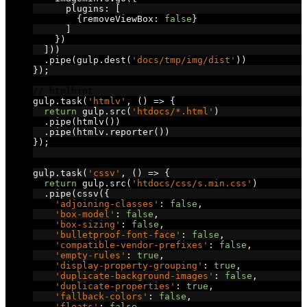
      plugins
:
[
{
removeViewBox
:
false
}
]
})
]))
.
pipe
(
gulp
.
dest
(
'docs/tmp/img/dist'
))
});
// htmlhint
gulp
.
task
(
'htmlv'
,
()
=>
{
return
 gulp
.
src
(
'htdocs/*.html'
)
.
pipe
(
htmlv
())
.
pipe
(
htmlv
.
reporter
())
});
// csslint
gulp
.
task
(
'cssv'
,
()
=>
{
return
 gulp
.
src
(
'htdocs/css/s.min.css'
)
.
pipe
(
cssv
({
'adjoining-classes'
:
false
,
'box-model'
:
false
,
'box-sizing'
:
false
,
'bulletproof-font-face'
:
false
,
'compatible-vendor-prefixes'
:
false
,
'empty-rules'
:
true
,
'display-property-grouping'
:
true
,
'duplicate-background-images'
:
false
,
'duplicate-properties'
:
true
,
'fallback-colors'
:
false
,
'floats'
:
false
,