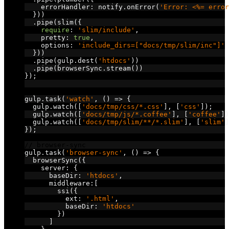
    errorHandler
:
 notify
.
onError
(
'Error: <%= error
}))
.
pipe
(
slim
({
require
:
'slim/include'
,
    pretty
:
true
,
    options
:
'include_dirs=["docs/tmp/slim/inc"]'
}))
.
pipe
(
gulp
.
dest
(
'htdocs'
))
.
pipe
(
browserSync
.
stream
())
});
// watch
gulp
.
task
(
'watch'
,
()
=>
{
  gulp
.
watch
([
'docs/tmp/css/*.css'
],
[
'css'
]);
  gulp
.
watch
([
'docs/tmp/js/*.coffee'
],
[
'coffee'
])
  gulp
.
watch
([
'docs/tmp/slim/**/*.slim'
],
[
'slim'
]
});
// browser-sync
gulp
.
task
(
'browser-sync'
,
()
=>
{
  browserSync
({
    server
:
{
      baseDir
:
'htdocs'
,
      middleware
:[
        ssi
({
          ext
:
'.html'
,
          baseDir
:
'htdocs'
})
]