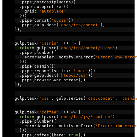
.
pipe
(
postcss
(
plugins
))
.
pipe
(
autoprefixer
({
    grid
:
'autoplace'
}))
.
pipe
(
concat
(
's.css'
))
.
pipe
(
gulp
.
dest
(
'docs/tmp/concat'
))
});
// cssmin
gulp
.
task
(
'cssmin'
,
()
=>
{
return
 gulp
.
src
(
'docs/tmp/concat/s.css'
)
.
pipe
(
plumber
({
    errorHandler
:
 notify
.
onError
(
'Error: <%= error
}))
.
pipe
(
cssmin
())
.
pipe
(
rename
({
suffix
:
'.min'
}))
.
pipe
(
gulp
.
dest
(
'htdocs/css'
))
.
pipe
(
browserSync
.
stream
())
});
// css
gulp
.
task
(
'css'
,
 gulp
.
series
(
'css.concat'
,
'cssmin
// coffee
gulp
.
task
(
'coffee'
,
()
=>
{
return
 gulp
.
src
(
'docs/tmp/js/*.coffee'
)
.
pipe
(
plumber
({
    errorHandler
:
 notify
.
onError
(
'Error: <%= error
}))
.
pipe
(
coffee
({
bare
:
true
}))