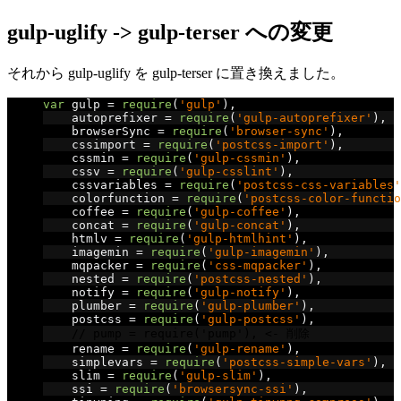
gulp-uglify -> gulp-terser への変更
それから gulp-uglify を gulp-terser に置き換えました。
var
 gulp 
=
require
(
'gulp'
),
    autoprefixer 
=
require
(
'gulp-autoprefixer'
),
    browserSync 
=
require
(
'browser-sync'
),
    cssimport 
=
require
(
'postcss-import'
),
    cssmin 
=
require
(
'gulp-cssmin'
),
    cssv 
=
require
(
'gulp-csslint'
),
    cssvariables 
=
require
(
'postcss-css-variables'
    colorfunction 
=
require
(
'postcss-color-functio
    coffee 
=
require
(
'gulp-coffee'
),
    concat 
=
require
(
'gulp-concat'
),
    htmlv 
=
require
(
'gulp-htmlhint'
),
    imagemin 
=
require
(
'gulp-imagemin'
),
    mqpacker 
=
require
(
'css-mqpacker'
),
    nested 
=
require
(
'postcss-nested'
),
    notify 
=
require
(
'gulp-notify'
),
    plumber 
=
require
(
'gulp-plumber'
),
    postcss 
=
require
(
'gulp-postcss'
),
// pump = require('pump'), <- 削除
    rename 
=
require
(
'gulp-rename'
),
    simplevars 
=
require
(
'postcss-simple-vars'
),
    slim 
=
require
(
'gulp-slim'
),
    ssi 
=
require
(
'browsersync-ssi'
),