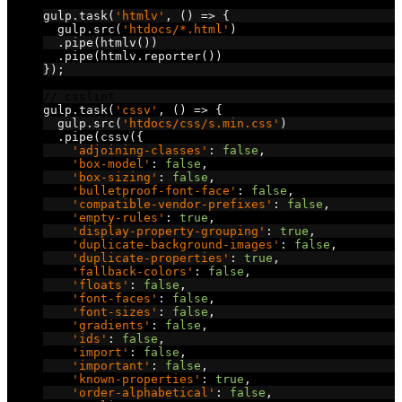
// htmlhint
gulp
.
task
(
'htmlv'
,
()
=>
{
  gulp
.
src
(
'htdocs/*.html'
)
.
pipe
(
htmlv
())
.
pipe
(
htmlv
.
reporter
())
});
// csslint
gulp
.
task
(
'cssv'
,
()
=>
{
  gulp
.
src
(
'htdocs/css/s.min.css'
)
.
pipe
(
cssv
({
'adjoining-classes'
:
false
,
'box-model'
:
false
,
'box-sizing'
:
false
,
'bulletproof-font-face'
:
false
,
'compatible-vendor-prefixes'
:
false
,
'empty-rules'
:
true
,
'display-property-grouping'
:
true
,
'duplicate-background-images'
:
false
,
'duplicate-properties'
:
true
,
'fallback-colors'
:
false
,
'floats'
:
false
,
'font-faces'
:
false
,
'font-sizes'
:
false
,
'gradients'
:
false
,
'ids'
:
false
,
'import'
:
false
,
'important'
:
false
,
'known-properties'
:
true
,
'order-alphabetical'
:
false
,