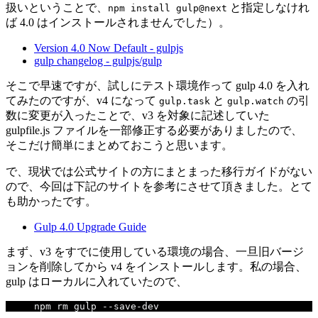
扱いということで、
と指定しなけれ
npm install gulp@next
ば 4.0 はインストールされませんでした）。
Version 4.0 Now Default - gulpjs
gulp changelog - gulpjs/gulp
そこで早速ですが、試しにテスト環境作って gulp 4.0 を入れ
てみたのですが、v4 になって
と
の引
gulp.task
gulp.watch
数に変更が入ったことで、v3 を対象に記述していた
gulpfile.js ファイルを一部修正する必要がありましたので、
そこだけ簡単にまとめておこうと思います。
で、現状では公式サイトの方にまとまった移行ガイドがない
ので、今回は下記のサイトを参考にさせて頂きました。とて
も助かったです。
Gulp 4.0 Upgrade Guide
まず、v3 をすでに使用している環境の場合、一旦旧バージ
ョンを削除してから v4 をインストールします。私の場合、
gulp はローカルに入れていたので、
npm rm gulp 
--
save
-
dev