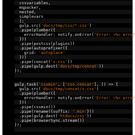
  cssvariables
,
  mqpacker
,
  nested
,
  simplevars
];
  gulp
.
src
(
'docs/tmp/css/*.css'
)
.
pipe
(
plumber
({
    errorHandler
:
 notify
.
onError
(
'Error: <%= error
}))
.
pipe
(
postcss
(
plugins
))
.
pipe
(
autoprefixer
({
    grid
:
'autoplace'
}))
.
pipe
(
concat
(
's.css'
))
.
pipe
(
gulp
.
dest
(
'docs/tmp/concat'
))
});
// cssmin
gulp
.
task
(
'cssmin'
,
[
'css.concat'
],
()
=>
{
  gulp
.
src
(
'docs/tmp/concat/s.css'
)
.
pipe
(
plumber
({
    errorHandler
:
 notify
.
onError
(
'Error: <%= error
}))
.
pipe
(
cssmin
())
.
pipe
(
rename
({
suffix
:
'.min'
}))
.
pipe
(
gulp
.
dest
(
'htdocs/css'
))
.
pipe
(
browserSync
.
stream
())
});
// css