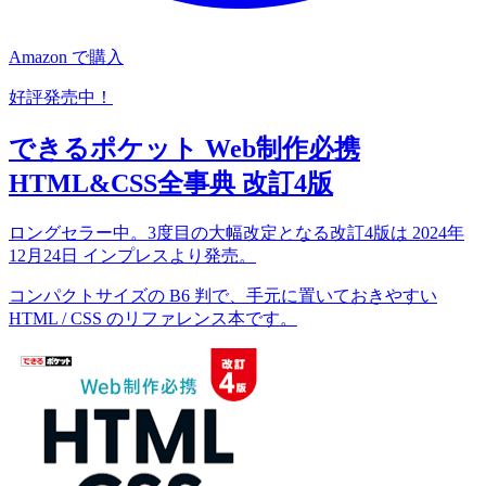
Amazon で購入
好評発売中！
できるポケット Web制作必携
HTML&CSS全事典 改訂4版
ロングセラー中。3度目の大幅改定となる改訂4版は 2024年
12月24日 インプレスより発売。
コンパクトサイズの B6 判で、手元に置いておきやすい
HTML / CSS のリファレンス本です。