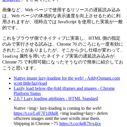
画像など、Web ページで使用するリソースの遅延読み込み
は、Web ページの体感的な表示速度を向上させるために利
用されますが、現時点では JavaScript を使用した実装が一般
的です。
これをブラウザ側でネイティブに実装し、HTML 側の指定
のみで実行させる試みは、Chrome 70 のころにも一度有効に
されたことがありましたが、そこから少し仕様が変わって、
属性を用いたネイティブ実装の遅延読み込みが
loading
Chrome 75 で利用可能になったそうなので簡単に紹介してお
こうと思います。
Native image lazy-loading for the web! - AddyOsmani.com
scott-little/lazyload
Lazily load below-the-fold iframes and images - Chrome
Platform Status
2.6.7 Lazy loading attributes - HTML Standard
Native <img> lazy-loading is coming to the web!
https://t.co/LgF7F1iMgR
<img loading=lazy> defers
offscreen images until the user scrolls near them.
Shipping in Chrome ~75
https://t.co/4gR7lvx4zx