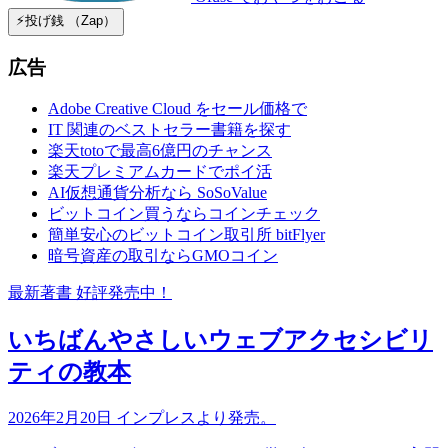
⚡️投げ銭 （Zap）
広告
Adobe Creative Cloud をセール価格で
IT 関連のベストセラー書籍を探す
楽天totoで最高6億円のチャンス
楽天プレミアムカードでポイ活
AI仮想通貨分析なら SoSoValue
ビットコイン買うならコインチェック
簡単安心のビットコイン取引所 bitFlyer
暗号資産の取引ならGMOコイン
最新著書 好評発売中！
いちばんやさしいウェブアクセシビリ
ティの教本
2026年2月20日 インプレスより発売。