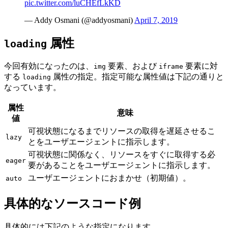
pic.twitter.com/luCHEfLkKD
— Addy Osmani (@addyosmani)
April 7, 2019
属性
loading
今回有効になったのは、
要素、および
要素に対
img
iframe
する
属性の指定。指定可能な属性値は下記の通りと
loading
なっています。
属性
意味
値
可視状態になるまでリソースの取得を遅延させるこ
lazy
とをユーザエージェントに指示します。
可視状態に関係なく、リソースをすぐに取得する必
eager
要があることをユーザエージェントに指示します。
ユーザエージェントにおまかせ（初期値）。
auto
具体的なソースコード例
具体的には下記のような指定になります。