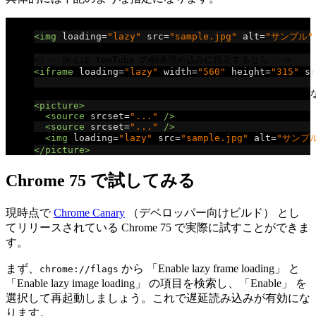
<!-- 例えば画像なら -->
<img
loading
=
"lazy"
src
=
"sample.jpg"
alt
=
"サンプル"
<!-- 例えば YouTube の動画埋め込みに指定するなら -->
<iframe
loading
=
"lazy"
width
=
"560"
height
=
"315"
sr
<!-- 例えば picture 要素に指定するなら picture 要素で
<picture>
<source
srcset
=
"..."
/>
<source
srcset
=
"..."
/>
<img
loading
=
"lazy"
src
=
"sample.jpg"
alt
=
"サンプ
</picture>
Chrome 75 で試してみる
現時点で
Chrome Canary
（デベロッパー向けビルド） とし
てリリースされている Chrome 75 で実際に試すことができま
す。
まず、
から 「Enable lazy frame loading」 と
chrome://flags
「Enable lazy image loading」 の項目を検索し、「Enable」 を
選択して再起動しましょう。これで遅延読み込みが有効にな
ります。