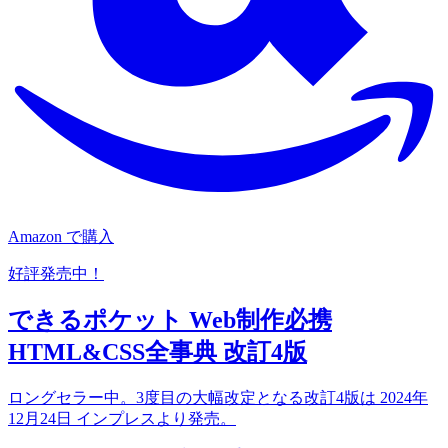
Amazon で購入
好評発売中！
できるポケット Web制作必携
HTML&CSS全事典 改訂4版
ロングセラー中。3度目の大幅改定となる改訂4版は 2024年
12月24日 インプレスより発売。