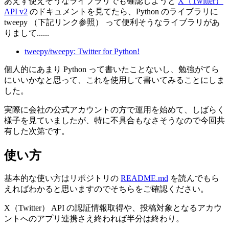
あえず使えそうなライブラリでも確認しようと
X（Twitter）
API v2
のドキュメントを見てたら、Python のライブラリに
tweepy （下記リンク参照） って便利そうなライブラリがあ
りまして......
tweepy/tweepy: Twitter for Python!
個人的にあまり Python って書いたことないし、勉強がてら
にいいかなと思って、これを使用して書いてみることにしま
した。
実際に会社の公式アカウントの方で運用を始めて、しばらく
様子を見ていましたが、特に不具合もなさそうなので今回共
有した次第です。
使い方
基本的な使い方はリポジトリの
README.md
を読んでもら
えればわかると思いますのでそちらをご確認ください。
X（Twitter） API の認証情報取得や、投稿対象となるアカウ
ントへのアプリ連携さえ終われば半分は終わり。