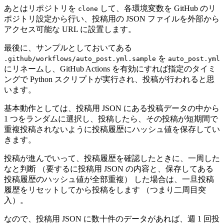
あとはリポジトリを
して、各環境変数を GitHub のリ
clone
ポジトリ設定から行い、投稿用の JSON ファイルを外部から
アクセス可能な URL に設置します。
最後に、サンプルとしておいてある
を
.github/workflows/auto_post.yml.sample
auto_post.yml
にリネームし、GitHub Actions を有効にすれば指定のタイミ
ングで Python スクリプトが実行され、投稿が行われると思
います。
基本動作としては、投稿用 JSON にある投稿データの中から
1 つをランダムに選択し、投稿したら、その投稿が短期間で
重複投稿されないように投稿履歴にハッシュ値を保存してい
きます。
投稿が進んでいって、投稿履歴を確認したときに、一周した
なと判断 （要するに投稿用 JSON の内容と、保存してある
投稿履歴のハッシュ値が全部重複） した場合は、一旦投稿
履歴をリセットしてから投稿をします （つまり二周目突
入）。
なので、投稿用 JSON に数十件のデータがあれば、週 1 回投