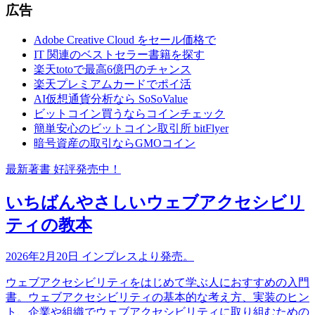
広告
Adobe Creative Cloud をセール価格で
IT 関連のベストセラー書籍を探す
楽天totoで最高6億円のチャンス
楽天プレミアムカードでポイ活
AI仮想通貨分析なら SoSoValue
ビットコイン買うならコインチェック
簡単安心のビットコイン取引所 bitFlyer
暗号資産の取引ならGMOコイン
最新著書 好評発売中！
いちばんやさしいウェブアクセシビリ
ティの教本
2026年2月20日 インプレスより発売。
ウェブアクセシビリティをはじめて学ぶ人におすすめの入門
書。ウェブアクセシビリティの基本的な考え方、実装のヒン
ト、企業や組織でウェブアクセシビリティに取り組むための