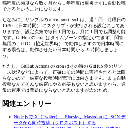
稿程度の頻度なら数ヶ月から 1 年程度は重複せずに自動投稿
できるということになります。
ちなみに、サンプルの
は、週 1 回、月曜日の
auto_post.yml
10:30 （日本時間） にスクリプトが実行される設定にしてあ
りますが、設定次第で毎日 1 回でも、月に 1 回でも調整可能
です。GitHub の cron はタイムゾーンの指定ができず、問答
無用の、UTC （協定世界時） で動作しますので日本時間に
する場合は、動作させたい日本時間から -9 時間しましょ
う。
ただし、GitHub Actions の cron はその時の GitHub 側のリソ
ース状況などによって、正確にその時間に実行されるとは限
らないので、厳密な投稿時間管理には向きません。まぁ自動
投稿なんてそんな厳密にやる必要もないと思いますから、通
常の運用では問題にならないと思いますが念のため。
関連エントリー
Node.js で X（Twitter）、Bluesky、Mastodon に JSON デ
ータから同時投稿（クロスポスト）する