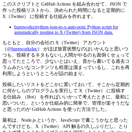
このスクリプトと GitHub Actions を組み合わせて、JSON で
作った投稿リストから、決められた時間になると定期的に
X（Twitter） に投稿する仕組みを作れます。
burnworks/python-json-to-x-auto-post: Python script for
automatically posting to X (Twitter) from JSON data.
もともと、自分の会社の X（Twitter） アカウント
（
@burnworksInc
） がほぼ放置状態なのはいかんなと思いつ
つも、投稿するネタもないし人間がやるのも面倒くせぇって
思ってたところで、少ないとはいえ、昔から書いてる過去コ
ラムみたいなコンテンツも程度は溜まっているし、これを再
利用しようというところが話の始まり。
投稿したいリストをどこかに置いておいて、そこから定期的
に何かしらのプログラムを実行して X（Twitter） に投稿す
る仕組み （Bot） を作ればいいかって考えたときに、最初に
思いついた、というか仕組み的に簡単で、管理が楽そうだな
と思ったのが GitHub Actions を使った方法でした。
最初は、Node.js というか、JavaScript で書こうかなと思った
んですけども、X（Twitter） API 触るの久しぶりだし、とり