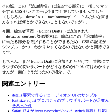
その際、この 「追加情報」 に該当する部分に一括してマッ
チする CSS セレクターは今まで存在していませんでした
（もちろん、
みたいな書き
details > :not(summary) {...}
方をすれば何とかできないこともないですが）。
今回、編集者草案 （Editor's Draft） に追加された
疑似要素は、簡単にこの 「追加情報」
::details-content
に当たる部分を選択することができるため、CSS の記述が
シンプル、かつ、わかりやすくなるのではないかと期待でき
ます。
もちろん、まだ Editor's Draft に追加されただけで、実際にブ
ラウザの実装やサポートがどうなるのかについてはわかりま
せんが、面白そうだったので紹介まで。
関連エントリー
details 要素で作るアコーディオン UI のサンプル
font-size-adjust プロパティのブラウザサポートが足並み
そろった件
Safari 17.4 が input type=checkbox の switch 属性に対応し