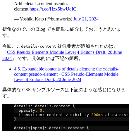
Add ::details-content pseudo-
element.
https://t.co/Hzx5bwUqIC
— Yoshiki Kato (@burnworks)
July 21, 2024
折角なのでこの Blog でも簡単に紹介しておこうと思いま
す。
今回、
疑似要素が追加されたのは、
::details-content
「
CSS Pseudo-Elements Module Level 4 Editor's Draft, 20 June
2024
」 です。具体的には下記の箇所。
4.5. Expandable contents of details element: the ::details-
content pseudo-element - CSS Pseudo-Elements Module
Level 4 Editor's Draft, 20 June 2024
具体的な CSS サンプルソースは下記のような感じになりま
す。
details
::
details
-
content 
{
  opacity
:
0
;
  transition
:
 content
-
visibility 
300ms
 allow
-
discr
}
details
[
open
]::
details
-
content 
{