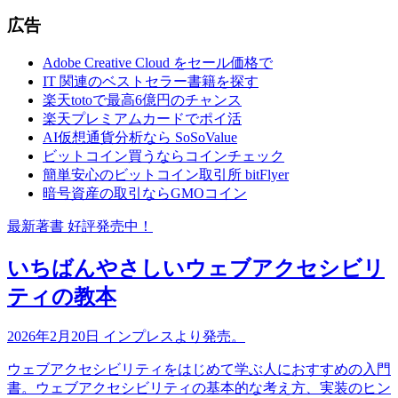
広告
Adobe Creative Cloud をセール価格で
IT 関連のベストセラー書籍を探す
楽天totoで最高6億円のチャンス
楽天プレミアムカードでポイ活
AI仮想通貨分析なら SoSoValue
ビットコイン買うならコインチェック
簡単安心のビットコイン取引所 bitFlyer
暗号資産の取引ならGMOコイン
最新著書 好評発売中！
いちばんやさしいウェブアクセシビリ
ティの教本
2026年2月20日 インプレスより発売。
ウェブアクセシビリティをはじめて学ぶ人におすすめの入門
書。ウェブアクセシビリティの基本的な考え方、実装のヒン