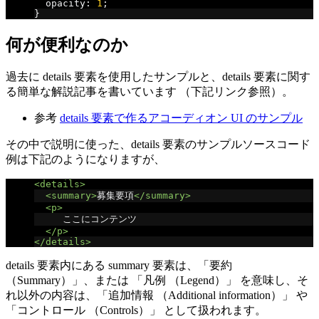
  opacity
:
1
;
}
何が便利なのか
過去に details 要素を使用したサンプルと、details 要素に関す
る簡単な解説記事を書いています （下記リンク参照）。
参考
details 要素で作るアコーディオン UI のサンプル
その中で説明に使った、details 要素のサンプルソースコード
例は下記のようになりますが、
<details>
<summary>
募集要項
</summary>
<p>
     ここにコンテンツ
</p>
</details>
details 要素内にある summary 要素は、「要約
（Summary）」、または 「凡例 （Legend）」 を意味し、そ
れ以外の内容は、「追加情報 （Additional information）」 や
「コントロール （Controls）」 として扱われます。