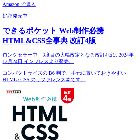
Amazon で購入
好評発売中！
できるポケット Web制作必携
HTML&CSS全事典 改訂4版
ロングセラー中。3度目の大幅改定となる改訂4版は 2024年
12月24日 インプレスより発売。
コンパクトサイズの B6 判で、手元に置いておきやすい
HTML / CSS のリファレンス本です。