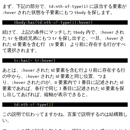
まず、下記の部分で、
に該当する要素が
td:nth-of-type(1)
された状態を子要素にもつ
を探します。
:hover
tbody
tbody
:
has
(
td
:
nth
-
of
-
type
(
1
):
hover
)
続けて、上記の条件にマッチした
内で、
され
tbody
:hover
た
を後続兄弟にもつ
を探し出すと、一旦、
さ
tr
tr
:hover
れた td 要素を含む行 （tr 要素） より前に存在する行がすべ
て選択されます。
tr
:
has
(~
 tr
:
hover
)
あとは、
された td 要素を含む行より前に存在する行
:hover
の中から、
された td 要素と同じ位置、つま
:hover
り、
されたのが、tr 要素内で 1 番目に記述された td
:hover
要素であれば、各行で同じ 1 番目に記述された td 要素を探
し出してあげれば、縦軸が表示できると。
td
:
nth
-
of
-
type
(
1
)
この説明で伝わってますかね。言葉で説明するのは結構難し
い。