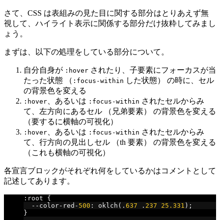
さて、CSS は表組みの見た目に関する部分はとりあえず無
視して、ハイライト表示に関係する部分だけ抜粋してみまし
ょう。
まずは、以下の処理をしている部分について。
自分自身が
されたり、子要素にフォーカスが当
:hover
たった状態 （
した状態） の時に、セル
:focus-within
の背景色を変える
、あるいは
されたセルからみ
:hover
:focus-within
て、左方向にあるセル （兄弟要素） の背景色を変える
（要するに横軸の可視化）
、あるいは
されたセルからみ
:hover
:focus-within
て、行方向の見出しセル （th 要素） の背景色を変える
（これも横軸の可視化）
各宣言ブロックがそれぞれ何をしているかはコメントとして
記述してあります。
:
root 
{
--
color
-
red
-
500
:
 oklch
(.
637
.
237
25.331
);
}