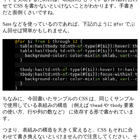
せて CSS を書かないといけないことがわかります。手書き
だと面倒くさいですね。
Sass などを使っているのであれば、下記のように
でぶ
@for
ん回せば簡単かもしれません。
@for
 $i 
from
1
 through 
12
{
  table
:
has
(
tbody td
:
nth
-
of
-
type
(#{
$i
}):
hover
)
 the
  table
:
has
(
tbody td
:
nth
-
of
-
type
(#{
$i
}):
focus
-
with
    background
-
color
:
 color
-
mix
(
in
 oklab
,
var
(--
co
}
  tbody
:
has
(
td
:
nth
-
of
-
type
(#{
$i
}):
hover
)
 tr
:
has
(~
 
  tbody
:
has
(
td
:
nth
-
of
-
type
(#{
$i
}):
focus
-
within
)
 tr
    background
-
color
:
 color
-
mix
(
in
 oklab
,
var
(--
co
}
}
ちなみに、今回書いたサンプルの CSS は、同じくサンプル
で使用している表組みの構造 （例えば
や
要素
thead
tbody
の使い方、行や列の数など） に依存する形で書かれていま
す。
つまり、表組みの構造を大きく変えると、CSS もそれに合
わせて書き換えないといけませんので注意してください。そ