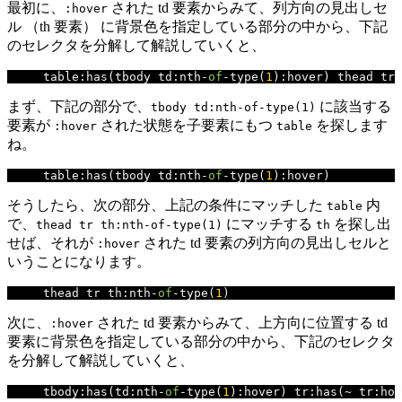
最初に、
された td 要素からみて、列方向の見出しセ
:hover
ル （th 要素） に背景色を指定している部分の中から、下記
のセレクタを分解して解説していくと、
table
:
has
(
tbody td
:
nth
-
of
-
type
(
1
):
hover
)
 thead tr 
まず、下記の部分で、
に該当する
tbody td:nth-of-type(1)
要素が
された状態を子要素にもつ
を探します
:hover
table
ね。
table
:
has
(
tbody td
:
nth
-
of
-
type
(
1
):
hover
)
そうしたら、次の部分、上記の条件にマッチした
内
table
で、
にマッチする
を探し出
thead tr th:nth-of-type(1)
th
せば、それが
された td 要素の列方向の見出しセルと
:hover
いうことになります。
thead tr th
:
nth
-
of
-
type
(
1
)
次に、
された td 要素からみて、上方向に位置する td
:hover
要素に背景色を指定している部分の中から、下記のセレクタ
を分解して解説していくと、
tbody
:
has
(
td
:
nth
-
of
-
type
(
1
):
hover
)
 tr
:
has
(~
 tr
:
hov