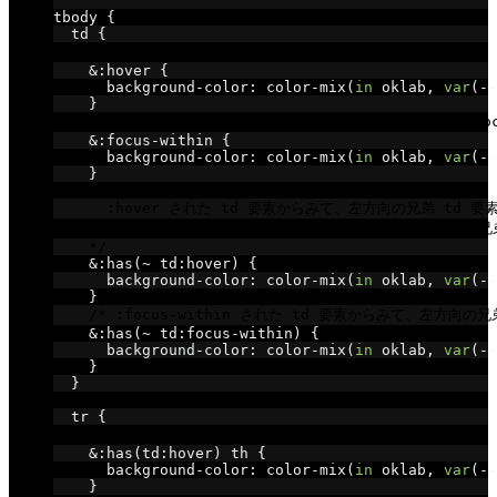
tbody 
{
  td 
{
/* 任意の td 要素が :hover されている状態 */
&:
hover 
{
      background
-
color
:
 color
-
mix
(
in
 oklab
,
var
(--
}
/* 任意の td 要素の子要素が :focus されている = :foc
&:
focus
-
within 
{
      background
-
color
:
 color
-
mix
(
in
 oklab
,
var
(--
}
/*
      :hover された td 要素からみて、左方向の兄弟 td 
      言い方を変えると、:hover された td 要素に先行す
    */
&:
has
(~
 td
:
hover
)
{
      background
-
color
:
 color
-
mix
(
in
 oklab
,
var
(--
}
/* :focus-within された td 要素からみて、左方向の
&:
has
(~
 td
:
focus
-
within
)
{
      background
-
color
:
 color
-
mix
(
in
 oklab
,
var
(--
}
}
  tr 
{
/* :hover された td 要素からみて、行方向の見出しセル
&:
has
(
td
:
hover
)
 th 
{
      background
-
color
:
 color
-
mix
(
in
 oklab
,
var
(--
}