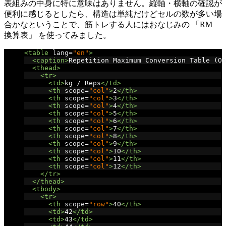
表組みの中身に特に意味はありません。縦軸・横軸の確認が
便利に感じるとしたら、構造は単純だけどセルの数が多い場
合かなということで、筋トレする人にはおなじみの 「RM
換算表」 を使ってみました。
<table
lang
=
"en"
>
<caption>
Repetition Maximum Conversion Table (On
<thead>
<tr>
<td>
kg / Reps
</td>
<th
scope
=
"col"
>
2
</th>
<th
scope
=
"col"
>
3
</th>
<th
scope
=
"col"
>
4
</th>
<th
scope
=
"col"
>
5
</th>
<th
scope
=
"col"
>
6
</th>
<th
scope
=
"col"
>
7
</th>
<th
scope
=
"col"
>
8
</th>
<th
scope
=
"col"
>
9
</th>
<th
scope
=
"col"
>
10
</th>
<th
scope
=
"col"
>
11
</th>
<th
scope
=
"col"
>
12
</th>
</tr>
</thead>
<tbody>
<tr>
<th
scope
=
"row"
>
40
</th>
<td>
42
</td>
<td>
43
</td>