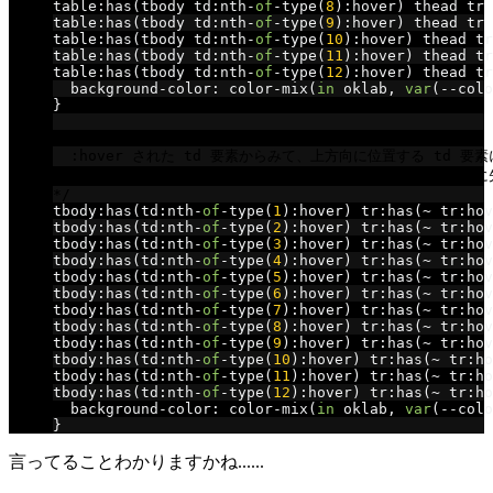
table
:
has
(
tbody td
:
nth
-
of
-
type
(
8
):
hover
)
 thead tr 
table
:
has
(
tbody td
:
nth
-
of
-
type
(
9
):
hover
)
 thead tr 
table
:
has
(
tbody td
:
nth
-
of
-
type
(
10
):
hover
)
 thead tr
table
:
has
(
tbody td
:
nth
-
of
-
type
(
11
):
hover
)
 thead tr
table
:
has
(
tbody td
:
nth
-
of
-
type
(
12
):
hover
)
 thead tr
  background
-
color
:
 color
-
mix
(
in
 oklab
,
var
(--
colo
}
/*
  :hover された td 要素からみて、上方向に位置する td 要
  言い方を変えると、:hover された td 要素を含む tr 要
*/
tbody
:
has
(
td
:
nth
-
of
-
type
(
1
):
hover
)
 tr
:
has
(~
 tr
:
hov
tbody
:
has
(
td
:
nth
-
of
-
type
(
2
):
hover
)
 tr
:
has
(~
 tr
:
hov
tbody
:
has
(
td
:
nth
-
of
-
type
(
3
):
hover
)
 tr
:
has
(~
 tr
:
hov
tbody
:
has
(
td
:
nth
-
of
-
type
(
4
):
hover
)
 tr
:
has
(~
 tr
:
hov
tbody
:
has
(
td
:
nth
-
of
-
type
(
5
):
hover
)
 tr
:
has
(~
 tr
:
hov
tbody
:
has
(
td
:
nth
-
of
-
type
(
6
):
hover
)
 tr
:
has
(~
 tr
:
hov
tbody
:
has
(
td
:
nth
-
of
-
type
(
7
):
hover
)
 tr
:
has
(~
 tr
:
hov
tbody
:
has
(
td
:
nth
-
of
-
type
(
8
):
hover
)
 tr
:
has
(~
 tr
:
hov
tbody
:
has
(
td
:
nth
-
of
-
type
(
9
):
hover
)
 tr
:
has
(~
 tr
:
hov
tbody
:
has
(
td
:
nth
-
of
-
type
(
10
):
hover
)
 tr
:
has
(~
 tr
:
ho
tbody
:
has
(
td
:
nth
-
of
-
type
(
11
):
hover
)
 tr
:
has
(~
 tr
:
ho
tbody
:
has
(
td
:
nth
-
of
-
type
(
12
):
hover
)
 tr
:
has
(~
 tr
:
ho
  background
-
color
:
 color
-
mix
(
in
 oklab
,
var
(--
colo
}
言ってることわかりますかね......