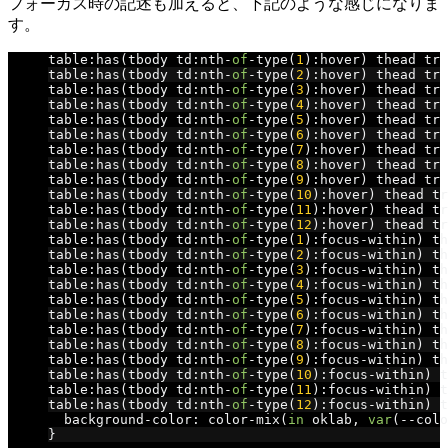
フォーカス時の記述も加えると、下記のような感じになりま
す。
table
:
has
(
tbody td
:
nth
-
of
-
type
(
1
):
hover
)
 thead tr 
table
:
has
(
tbody td
:
nth
-
of
-
type
(
2
):
hover
)
 thead tr 
table
:
has
(
tbody td
:
nth
-
of
-
type
(
3
):
hover
)
 thead tr 
table
:
has
(
tbody td
:
nth
-
of
-
type
(
4
):
hover
)
 thead tr 
table
:
has
(
tbody td
:
nth
-
of
-
type
(
5
):
hover
)
 thead tr 
table
:
has
(
tbody td
:
nth
-
of
-
type
(
6
):
hover
)
 thead tr 
table
:
has
(
tbody td
:
nth
-
of
-
type
(
7
):
hover
)
 thead tr 
table
:
has
(
tbody td
:
nth
-
of
-
type
(
8
):
hover
)
 thead tr 
table
:
has
(
tbody td
:
nth
-
of
-
type
(
9
):
hover
)
 thead tr 
table
:
has
(
tbody td
:
nth
-
of
-
type
(
10
):
hover
)
 thead tr
table
:
has
(
tbody td
:
nth
-
of
-
type
(
11
):
hover
)
 thead tr
table
:
has
(
tbody td
:
nth
-
of
-
type
(
12
):
hover
)
 thead tr
table
:
has
(
tbody td
:
nth
-
of
-
type
(
1
):
focus
-
within
)
 th
table
:
has
(
tbody td
:
nth
-
of
-
type
(
2
):
focus
-
within
)
 th
table
:
has
(
tbody td
:
nth
-
of
-
type
(
3
):
focus
-
within
)
 th
table
:
has
(
tbody td
:
nth
-
of
-
type
(
4
):
focus
-
within
)
 th
table
:
has
(
tbody td
:
nth
-
of
-
type
(
5
):
focus
-
within
)
 th
table
:
has
(
tbody td
:
nth
-
of
-
type
(
6
):
focus
-
within
)
 th
table
:
has
(
tbody td
:
nth
-
of
-
type
(
7
):
focus
-
within
)
 th
table
:
has
(
tbody td
:
nth
-
of
-
type
(
8
):
focus
-
within
)
 th
table
:
has
(
tbody td
:
nth
-
of
-
type
(
9
):
focus
-
within
)
 th
table
:
has
(
tbody td
:
nth
-
of
-
type
(
10
):
focus
-
within
)
 t
table
:
has
(
tbody td
:
nth
-
of
-
type
(
11
):
focus
-
within
)
 t
table
:
has
(
tbody td
:
nth
-
of
-
type
(
12
):
focus
-
within
)
 t
  background
-
color
:
 color
-
mix
(
in
 oklab
,
var
(--
colo
}