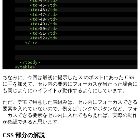
<td>
44
</td>
<td>
45
</td>
<td>
46
</td>
<td>
47
</td>
<td>
48
</td>
<td>
49
</td>
<td>
50
</td>
<td>
51
</td>
<td>
52
</td>
</tr>
<!-- ...省略... -->
</tbody>
</table>
ちなみに、今回は最初に提示した X のポストにあった CSS
に手を加えて、セル内の要素にフォーカスが当たった場合に
も同じようにハイライトが動作するようにしています。
ただ、デモで用意した表組みは、セル内にフォーカスできる
要素を入れていないので、例えばリンクやボタンなど、フォ
ーカスできる要素をセル内に入れてもらえれば、実際の動作
が確認できると思います。
CSS 部分の解説