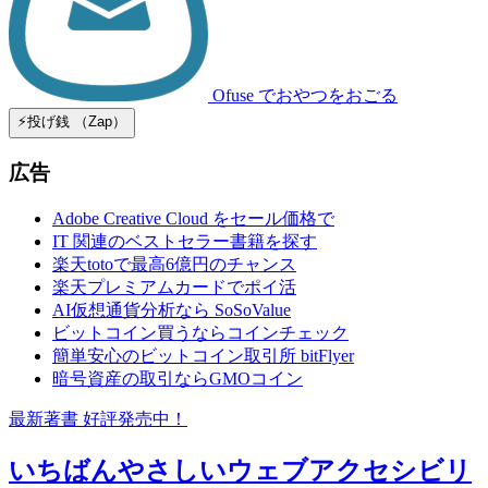
Ofuse
でおやつをおごる
⚡️投げ銭 （Zap）
広告
Adobe Creative Cloud をセール価格で
IT 関連のベストセラー書籍を探す
楽天totoで最高6億円のチャンス
楽天プレミアムカードでポイ活
AI仮想通貨分析なら SoSoValue
ビットコイン買うならコインチェック
簡単安心のビットコイン取引所 bitFlyer
暗号資産の取引ならGMOコイン
最新著書 好評発売中！
いちばんやさしいウェブアクセシビリ