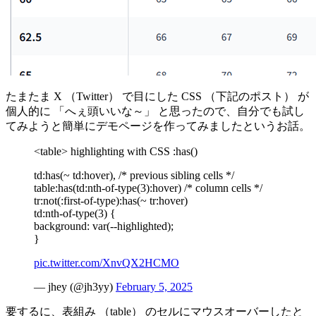
たまたま X （Twitter） で目にした CSS （下記のポスト） が
個人的に 「へぇ頭いいな～」 と思ったので、自分でも試し
てみようと簡単にデモページを作ってみましたというお話。
<table> highlighting with CSS :has()
td:has(~ td:hover), /* previous sibling cells */
table:has(td:nth-of-type(3):hover) /* column cells */
tr:not(:first-of-type):has(~ tr:hover)
td:nth-of-type(3) {
background: var(--highlighted);
}
pic.twitter.com/XnvQX2HCMO
— jhey (@jh3yy)
February 5, 2025
要するに、表組み （table） のセルにマウスオーバーしたと