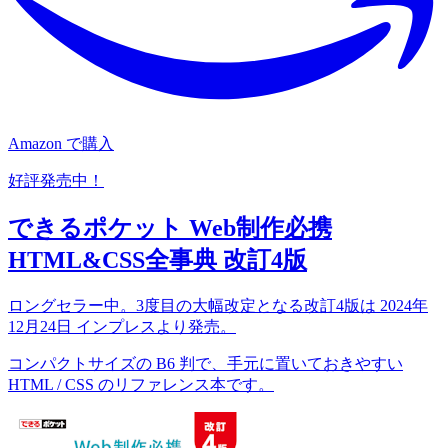
Amazon で購入
好評発売中！
できるポケット Web制作必携
HTML&CSS全事典 改訂4版
ロングセラー中。3度目の大幅改定となる改訂4版は 2024年
12月24日 インプレスより発売。
コンパクトサイズの B6 判で、手元に置いておきやすい
HTML / CSS のリファレンス本です。