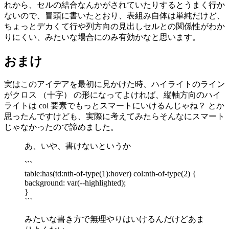
れから、セルの結合なんかがされていたりするとうまく行か
ないので、冒頭に書いたとおり、表組み自体は単純だけど、
ちょっとデカくて行や列方向の見出しセルとの関係性がわか
りにくい、みたいな場合にのみ有効かなと思います。
おまけ
実はこのアイデアを最初に見かけた時、ハイライトのライン
がクロス （十字） の形になってよければ、縦軸方向のハイ
ライトは col 要素でもっとスマートにいけるんじゃね？ とか
思ったんですけども、実際に考えてみたらそんなにスマート
じゃなかったので諦めました。
あ、いや、書けないというか
```
table:has(td:nth-of-type(1):hover) col:nth-of-type(2) {
background: var(--highlighted);
}
```
みたいな書き方で無理やりはいけるんだけどあま