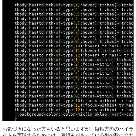
tbody
:
has
(
td
:
nth
-
of
-
type
(
1
):
hover
)
 tr
:
has
(~
 tr
:
hov
tbody
:
has
(
td
:
nth
-
of
-
type
(
2
):
hover
)
 tr
:
has
(~
 tr
:
hov
tbody
:
has
(
td
:
nth
-
of
-
type
(
3
):
hover
)
 tr
:
has
(~
 tr
:
hov
tbody
:
has
(
td
:
nth
-
of
-
type
(
4
):
hover
)
 tr
:
has
(~
 tr
:
hov
tbody
:
has
(
td
:
nth
-
of
-
type
(
5
):
hover
)
 tr
:
has
(~
 tr
:
hov
tbody
:
has
(
td
:
nth
-
of
-
type
(
6
):
hover
)
 tr
:
has
(~
 tr
:
hov
tbody
:
has
(
td
:
nth
-
of
-
type
(
7
):
hover
)
 tr
:
has
(~
 tr
:
hov
tbody
:
has
(
td
:
nth
-
of
-
type
(
8
):
hover
)
 tr
:
has
(~
 tr
:
hov
tbody
:
has
(
td
:
nth
-
of
-
type
(
9
):
hover
)
 tr
:
has
(~
 tr
:
hov
tbody
:
has
(
td
:
nth
-
of
-
type
(
10
):
hover
)
 tr
:
has
(~
 tr
:
ho
tbody
:
has
(
td
:
nth
-
of
-
type
(
11
):
hover
)
 tr
:
has
(~
 tr
:
ho
tbody
:
has
(
td
:
nth
-
of
-
type
(
12
):
hover
)
 tr
:
has
(~
 tr
:
ho
tbody
:
has
(
td
:
nth
-
of
-
type
(
1
):
focus
-
within
)
 tr
:
has
(~
tbody
:
has
(
td
:
nth
-
of
-
type
(
2
):
focus
-
within
)
 tr
:
has
(~
tbody
:
has
(
td
:
nth
-
of
-
type
(
3
):
focus
-
within
)
 tr
:
has
(~
tbody
:
has
(
td
:
nth
-
of
-
type
(
4
):
focus
-
within
)
 tr
:
has
(~
tbody
:
has
(
td
:
nth
-
of
-
type
(
5
):
focus
-
within
)
 tr
:
has
(~
tbody
:
has
(
td
:
nth
-
of
-
type
(
6
):
focus
-
within
)
 tr
:
has
(~
tbody
:
has
(
td
:
nth
-
of
-
type
(
7
):
focus
-
within
)
 tr
:
has
(~
tbody
:
has
(
td
:
nth
-
of
-
type
(
8
):
focus
-
within
)
 tr
:
has
(~
tbody
:
has
(
td
:
nth
-
of
-
type
(
9
):
focus
-
within
)
 tr
:
has
(~
tbody
:
has
(
td
:
nth
-
of
-
type
(
10
):
focus
-
within
)
 tr
:
has
(
tbody
:
has
(
td
:
nth
-
of
-
type
(
11
):
focus
-
within
)
 tr
:
has
(
tbody
:
has
(
td
:
nth
-
of
-
type
(
12
):
focus
-
within
)
 tr
:
has
(
  background
-
color
:
 color
-
mix
(
in
 oklab
,
var
(--
colo
}
お気づきになった方もいると思いますが、縦軸方向のハイラ
イトを実現するためには、表組みがもっている列の数に合わ