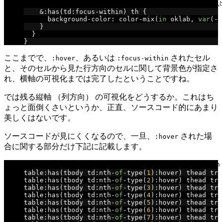
/* :focus-within された td 要素からみて、行方向
&:
has
(
td
:
focus
-
within
)
 th 
{
      background
-
color
:
 color
-
mix
(
in
 oklab
,
var
(--
}
}
}
ここまでで、
、あるいは
されたセル
:hover
:focus-within
と、そのセルから見た行方向のセルに関して背景色が指定さ
れ、横軸の可視化までは完了したということですね。
では残る縦軸 （列方向） の可視化をどうするか。これはち
ょっと面倒くさいというか、正直、ソースコード的にあまり
美しくはないです。
ソースコードが見にくくなるので、一旦、
された場
:hover
合に関する部分だけ下記に記載します。
/* :hover された td 要素からみて、列方向の見出しセル （t
table
:
has
(
tbody td
:
nth
-
of
-
type
(
1
):
hover
)
 thead tr 
table
:
has
(
tbody td
:
nth
-
of
-
type
(
2
):
hover
)
 thead tr 
table
:
has
(
tbody td
:
nth
-
of
-
type
(
3
):
hover
)
 thead tr 
table
:
has
(
tbody td
:
nth
-
of
-
type
(
4
):
hover
)
 thead tr 
table
:
has
(
tbody td
:
nth
-
of
-
type
(
5
):
hover
)
 thead tr 
table
:
has
(
tbody td
:
nth
-
of
-
type
(
6
):
hover
)
 thead tr 
table
:
has
(
tbody td
:
nth
-
of
-
type
(
7
):
hover
)
 thead tr 