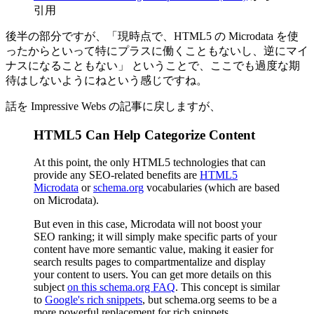
引用
後半の部分ですが、「現時点で、HTML5 の Microdata を使
ったからといって特にプラスに働くこともないし、逆にマイ
ナスになることもない」 ということで、ここでも過度な期
待はしないようにねという感じですね。
話を Impressive Webs の記事に戻しますが、
HTML5 Can Help Categorize Content
At this point, the only HTML5 technologies that can
provide any SEO-related benefits are
HTML5
Microdata
or
schema.org
vocabularies (which are based
on Microdata).
But even in this case, Microdata will not boost your
SEO ranking; it will simply make specific parts of your
content have more semantic value, making it easier for
search results pages to compartmentalize and display
your content to users. You can get more details on this
subject
on this schema.org FAQ
. This concept is similar
to
Google's rich snippets
, but schema.org seems to be a
more powerful replacement for rich snippets.