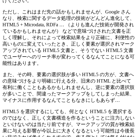
けください。
ただし、これはまだ先の話かもしれませんが、Google さん
なり、検索に関するデータ処理の技術がどんどん進化して、
HTML5 + Microdata, RDFa … （よりも進んだ技術が開発され
ているかもしれませんが） などで意味づけされた文書を正
しく理解し、それによって検索結果をより正確に、利便性の
高いものに変えていったとき、正しく要素が選択されマーク
アップされている HTML5 文書と、そうでない HTML5 文書
でユーザーへのリーチ率が変わってくるなんてことになる可
能性はあります。
また、その時、要素の選択肢が多い HTML5 の方が、文書へ
の意味づけをより明確に行える分、旧来の HTML と比べて
有利に働くこともあるかもしれませんし、逆に要素の選択肢
が多いことで、間違ったマークアップをしてしまった結果、
マイナスに作用するなんてこともなきにしもあらず…
HTML5 を選択するにしても、何となく HTML5 を選択する
のではなく、正しく文書構造を作るということに注力しない
といけないのは当たり前ですが、マークアップの質が検索結
果に与える影響が今以上に大きくなるという可能性は今後長