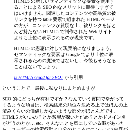
HTML5 の新しいセマンティックな要素を使用す
ることによる SEO 的なメリットに期待しすぎて
はいけません。関連したコンテンツや高品質の被
リンクを持つ table 要素で組まれた HTML ページ
の方が、コンテンツが貧弱な上、被リンクをほと
んど持たない HTML5 で制作された Web サイト
よりも上位に表示されるのが現実です。
HTML5 の恩恵に対して現実的になりましょう。
セマンティックな要素は Google でより上位に表
示されるための魔法ではないし、今後もそうなる
ことはないでしょう。
Is HTML5 Good for SEO?
から引用
ということで、最後に私なりにまとめますが、
SEO 的にどっちが有利ですか？なんていう質問で挙がって
くるような項目は、検索結果の順位を決める上ではほんの上
澄みくらいの価値しかないような部分がほとんどです。
HTML5 がいいの？とか階層が深いとだめ？とかドメイン名
がどうのとか… etc。そんなことを気にしている暇があった
ら、ユーザーの検索行動と自分のところのコンテンツ内容が