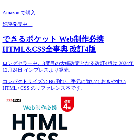
Amazon で購入
好評発売中！
できるポケット Web制作必携
HTML&CSS全事典 改訂4版
ロングセラー中。3度目の大幅改定となる改訂4版は 2024年
12月24日 インプレスより発売。
コンパクトサイズの B6 判で、手元に置いておきやすい
HTML / CSS のリファレンス本です。