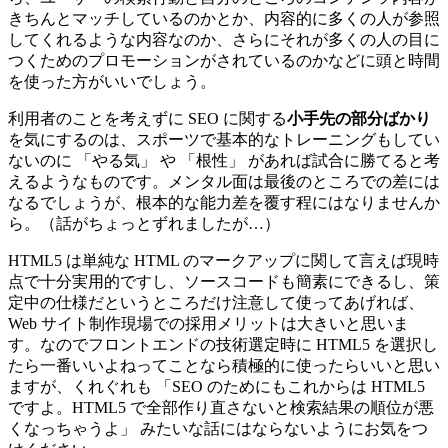
きちんとマッチしているのかとか、内容的に多くの人が参照
してくれるような内容なのか、さらにそれが多くの人の目に
つくためのプロモーションがされているのかなどに頭と時間
を使った方がいいでしょう。
利用者のことを考えずに SEO に関する
小手先の部分ばかり
を気にするのは、スポーツで基本的なトレーニングもしてい
ないのに 「やる気」 や 「根性」 があれば試合に勝てると考
えるようなものです。メンタル面は最後のところでの差には
なるでしょうが、根本的な能力差を覆す程にはなりませんか
ら。（話がちょっとずれましたが…）
HTML5 は単純な HTML のマークアップに関して言えば現時
点で十分実用的ですし、ソースコードも簡素にできるし、策
定中の仕様だというところだけ注意して使ってあげれば、
Web サイト制作現場での採用メリットは大きいと思いま
す。なのでフロントエンドの技術選定時に HTML5 を選択し
たら一番いいよねってことなら積極的に使ったらいいと思い
ますが、くれぐれも 「SEO のためにもこれからは HTML5
ですよ。HTML5 で全部作り直さないと検索結果の順位が悪
くなっちゃうよ」 みたいな話にはならないようにお気をつ