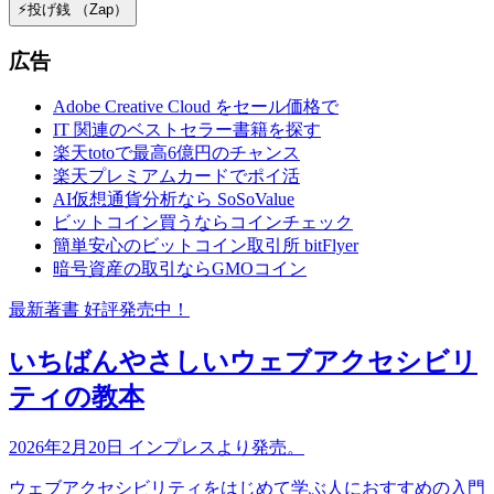
⚡️投げ銭 （Zap）
広告
Adobe Creative Cloud をセール価格で
IT 関連のベストセラー書籍を探す
楽天totoで最高6億円のチャンス
楽天プレミアムカードでポイ活
AI仮想通貨分析なら SoSoValue
ビットコイン買うならコインチェック
簡単安心のビットコイン取引所 bitFlyer
暗号資産の取引ならGMOコイン
最新著書 好評発売中！
いちばんやさしいウェブアクセシビリ
ティの教本
2026年2月20日 インプレスより発売。
ウェブアクセシビリティをはじめて学ぶ人におすすめの入門