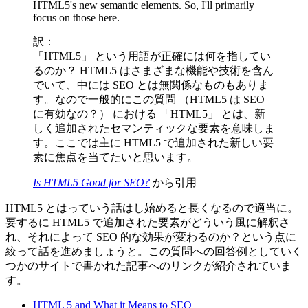
HTML5's new semantic elements. So, I'll primarily
focus on those here.
訳：
「HTML5」 という用語が正確には何を指してい
るのか？ HTML5 はさまざまな機能や技術を含ん
でいて、中には SEO とは無関係なものもありま
す。なので一般的にこの質問 （HTML5 は SEO
に有効なの？） における 「HTML5」 とは、新
しく追加されたセマンティックな要素を意味しま
す。ここでは主に HTML5 で追加された新しい要
素に焦点を当てたいと思います。
Is HTML5 Good for SEO?
から引用
HTML5 とはっていう話はし始めると長くなるので適当に。
要するに HTML5 で追加された要素がどういう風に解釈さ
れ、それによって SEO 的な効果が変わるのか？という点に
絞って話を進めましょうと。この質問への回答例としていく
つかのサイトで書かれた記事へのリンクが紹介されていま
す。
HTML 5 and What it Means to SEO