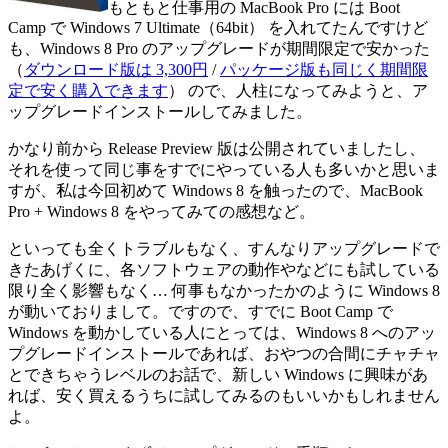
もともと仕事用の MacBook Pro には Boot
Camp で Windows 7 Ultimate（64bit） を入れてたんですけど
も、Windows 8 Pro のアップグレードが期間限定で安かった
（
ダウンロード版は 3,300円
/
パッケージ版も同じく期間限
定で安く購入できます
） ので、人柱になってみようと、ア
ップグレードインストールしてみました。
かなり前から Release Preview 版は公開されていましたし、
それを使って同じ事をすでにやっている人も多いかと思いま
すが、私は今回初めて Windows 8 を触ったので、MacBook
Pro + Windows 8 をやってみての感想など。
といっても全くトラブルもなく、すんなりアップグレードで
きたあげくに、各ソフトウェアの動作やなどにも試している
限り全く影響もなく… 何事もなかったかのように Windows 8
が動いておりまして。ですので、すでに Boot Camp で
Windows を動かしている人にとっては、Windows 8 へのアッ
プグレードインストールであれば、おやつの合間にチャチャ
とできちゃうレベルのお話で、新しい Windows に興味があ
れば、安く買えるうちに試してみるのもいいかもしれません
よ。