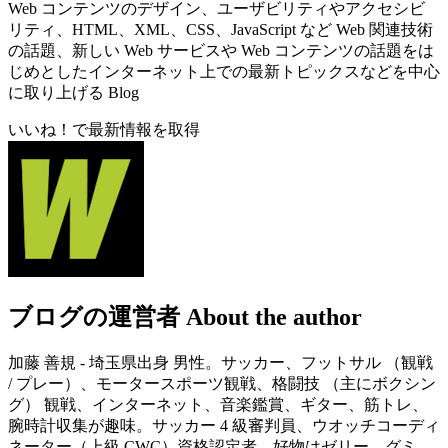
Web コンテンツのデザイン、ユーザビリティやアクセシビ
リティ、HTML、XML、CSS、JavaScript など Web 関連技術
の話題、新しい Web サービスや Web コンテンツの話題をは
じめとしたインターネット上での最新トピックスなどを中心
に取り上げる Blog
いいね！で最新情報を取得
ブログの運営者
About the author
加藤 善規 - 埼玉県出身 男性。サッカー、フットサル （観戦
/ プレー）、モータースポーツ観戦、格闘技 （主にボクシン
グ） 観戦、インターネット、音楽鑑賞、ギター、筋トレ、
腕時計収集が趣味。サッカー 4 級審判員、ウオッチコーディ
ネーター（上級 CWC）資格認定者。好物はゼリー、グミ、