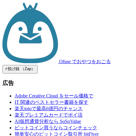
Ofuse
でおやつをおごる
⚡️投げ銭 （Zap）
広告
Adobe Creative Cloud をセール価格で
IT 関連のベストセラー書籍を探す
楽天totoで最高6億円のチャンス
楽天プレミアムカードでポイ活
AI仮想通貨分析なら SoSoValue
ビットコイン買うならコインチェック
簡単安心のビットコイン取引所 bitFlyer