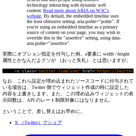
technology interacting with dynamic web
content.
Read more about ARIA on W3C's
website
. By default, the embedded timeline uses
the least obtrusive setting: aria-polite="polite". If
you're using an embedded timeline as a primary
source of content on your page, you may wish to
override this to the "assertive" setting, using data-
aria-polite="assertive".
実際にオプション指定を付与した例。a要素に width / height
属性とかなんだよクソが （おっと失礼） とは思いますが。
<a
class
=
"twitter-timeline"
href
=
"https://twitter.
なお、これら設定が埋め込まれたソースコードに付与されて
いる場合は、Twitter 側でウィジェット作成の時に設定した
内容を上書きします。また、この埋め込みウィジェットの表
示回数は、API のレート制限対象にはなりません。
ということで、差し替えはお早めに。
X （Twitter）でシェア