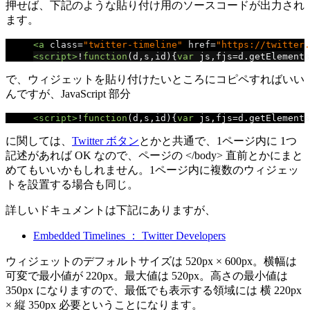
押せば、下記のような貼り付け用のソースコードが出力され
ます。
<a
class
=
"twitter-timeline"
href
=
"https://twitter.
<script>
!
function
(
d
,
s
,
id
){
var
 js
,
fjs
=
d
.
getElements
で、ウィジェットを貼り付けたいところにコピペすればいい
んですが、JavaScript 部分
<script>
!
function
(
d
,
s
,
id
){
var
 js
,
fjs
=
d
.
getElements
に関しては、
Twitter ボタン
とかと共通で、1ページ内に 1つ
記述があれば OK なので、ページの </body> 直前とかにまと
めてもいいかもしれません。1ページ内に複数のウィジェッ
トを設置する場合も同じ。
詳しいドキュメントは下記にありますが、
Embedded Timelines ： Twitter Developers
ウィジェットのデフォルトサイズは 520px × 600px。横幅は
可変で最小値が 220px。最大値は 520px。高さの最小値は
350px になりますので、最低でも表示する領域には 横 220px
× 縦 350px 必要ということになります。