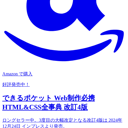
Amazon で購入
好評発売中！
できるポケット Web制作必携
HTML&CSS全事典 改訂4版
ロングセラー中。3度目の大幅改定となる改訂4版は 2024年
12月24日 インプレスより発売。