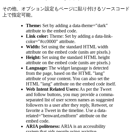
その他、オプション設定もページに貼り付けるソースコード
上で指定可能。
Theme:
Set by adding a data-theme="dark"
attribute to the embed code.
Link color:
Theme: Set by adding a data-link-
color="#cc0000" attribute.
Width:
Set using the standard HTML width
attribute on the embed code (units are pixels.)
Height:
Set using the standard HTML height
attribute on the embed code (units are pixels.)
Language:
The widget language is detected
from the page, based on the HTML "lang"
attribute of your content. You can also set the
HTML "lang" attribute on the embed code itself.
Web Intent Related Users:
As per the Tweet
and follow buttons, you may provide a comma-
separated list of user screen names as suggested
followers to a user after they reply, Retweet, or
favorite a Tweet in the timeline. Use a data-
related="benward,endform" attribute on the
embed code.
ARIA politeness:
ARIA is an accessibility
system that aids people using assistive