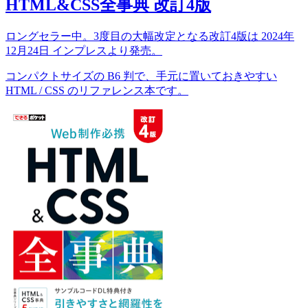
HTML&CSS全事典 改訂4版
ロングセラー中。3度目の大幅改定となる改訂4版は 2024年
12月24日 インプレスより発売。
コンパクトサイズの B6 判で、手元に置いておきやすい
HTML / CSS のリファレンス本です。