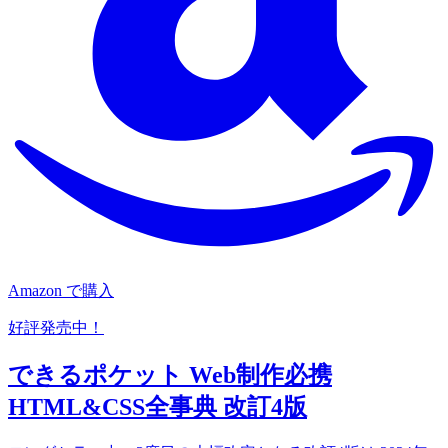
Amazon で購入
好評発売中！
できるポケット Web制作必携
HTML&CSS全事典 改訂4版