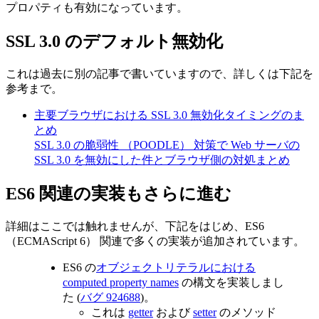
プロパティも有効になっています。
SSL 3.0 のデフォルト無効化
これは過去に別の記事で書いていますので、詳しくは下記を
参考まで。
主要ブラウザにおける SSL 3.0 無効化タイミングのま
とめ
SSL 3.0 の脆弱性 （POODLE） 対策で Web サーバの
SSL 3.0 を無効にした件とブラウザ側の対処まとめ
ES6 関連の実装もさらに進む
詳細はここでは触れませんが、下記をはじめ、ES6
（ECMAScript 6） 関連で多くの実装が追加されています。
ES6 の
オブジェクトリテラルにおける
computed property names
の構文を実装しまし
た (
バグ 924688
)。
これは
getter
および
setter
のメソッド