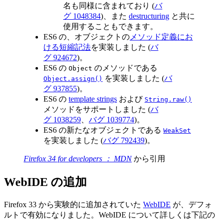
名も同様に含まれており (
バ
グ 1048384
)、また
destructuring
と共に
使用することもできます。
ES6 の、オブジェクトの
メソッド定義にお
ける短縮記法
を実装しました (
バ
グ 924672
)。
ES6 の
のメソッドである
Object
を実装しました (
バ
Object.assign()
グ 937855
)。
ES6 の
template strings
および
String.raw()
メソッドをサポートしました (
バ
グ 1038259
、
バグ 1039774
)。
ES6 の新たなオブジェクトである
WeakSet
を実装しました (
バグ 792439
)。
Firefox 34 for developers ： MDN
から引用
WebIDE の追加
Firefox 33 から実験的に追加されていた
WebIDE
が、デフォ
ルトで有効になりました。WebIDE について詳しくは下記の