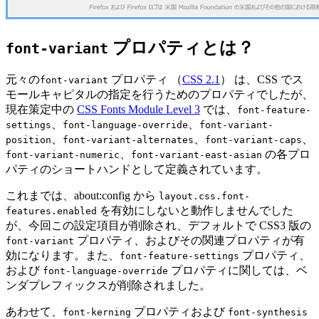
プロパティとは？
font-variant
元々の
プロパティ （
CSS 2.1
） は、CSS でス
font-variant
モールキャピタルの指定を行うためのプロパティでしたが、
現在策定中の
CSS Fonts Module Level 3
では、
font-feature-
、
、
settings
font-language-override
font-variant-
、
、
、
position
font-variant-alternates
font-variant-caps
、
の各プロ
font-variant-numeric
font-variant-east-asian
パティのショートハンドとして定義されています。
これまでは、about:config から
layout.css.font-
を有効にしないと動作しませんでした
features.enabled
が、今回この設定項目が削除され、デフォルトで CSS3 版の
プロパティ、およびその関連プロパティが有
font-variant
効になります。また、
プロパティ、
font-feature-settings
および
プロパティに関しては、ベ
font-language-override
ンダプレフィックスが削除されました。
あわせて、
プロパティおよび
font-kerning
font-synthesis