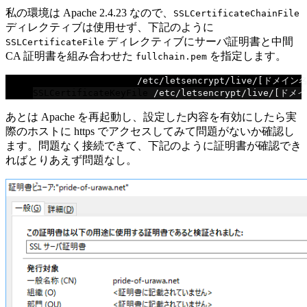
私の環境は Apache 2.4.23 なので、
SSLCertificateChainFile
ディレクティブは使用せず、下記のように
ディレクティブにサーバ証明書と中間
SSLCertificateFile
CA 証明書を組み合わせた
を指定します。
fullchain.pem
SSLCertificateFile
/
etc
/
letsencrypt
/
live
/[ドメイン名
SSLCertificateKeyFile
/
etc
/
letsencrypt
/
live
/[ドメイ
あとは Apache を再起動し、設定した内容を有効にしたら実
際のホストに https でアクセスしてみて問題がないか確認し
ます。問題なく接続できて、下記のように証明書が確認でき
ればとりあえず問題なし。