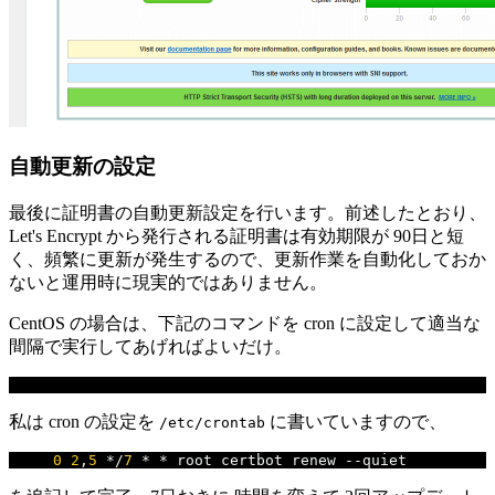
自動更新の設定
最後に証明書の自動更新設定を行います。前述したとおり、
Let's Encrypt から発行される証明書は有効期限が 90日と短
く、頻繁に更新が発生するので、更新作業を自動化しておか
ないと運用時に現実的ではありません。
CentOS の場合は、下記のコマンドを cron に設定して適当な
間隔で実行してあげればよいだけ。
# certbot renew --quiet
私は cron の設定を
に書いていますので、
/etc/crontab
0
2
,
5
*/
7
*
*
 root certbot renew 
--
quiet