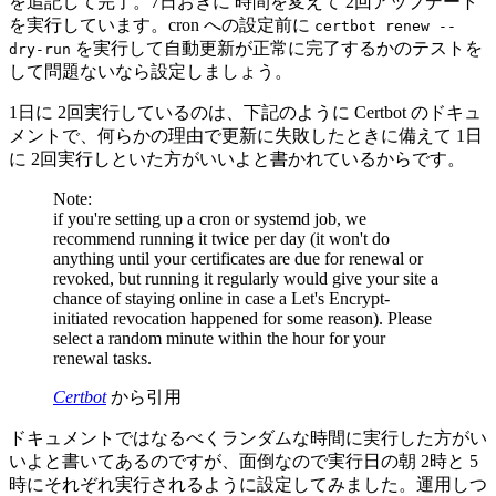
を追記して完了。7日おきに 時間を変えて 2回アップデート
を実行しています。cron への設定前に
certbot renew --
を実行して自動更新が正常に完了するかのテストを
dry-run
して問題ないなら設定しましょう。
1日に 2回実行しているのは、下記のように Certbot のドキュ
メントで、何らかの理由で更新に失敗したときに備えて 1日
に 2回実行しといた方がいいよと書かれているからです。
Note:
if you're setting up a cron or systemd job, we
recommend running it twice per day (it won't do
anything until your certificates are due for renewal or
revoked, but running it regularly would give your site a
chance of staying online in case a Let's Encrypt-
initiated revocation happened for some reason). Please
select a random minute within the hour for your
renewal tasks.
Certbot
から引用
ドキュメントではなるべくランダムな時間に実行した方がい
いよと書いてあるのですが、面倒なので実行日の朝 2時と 5
時にそれぞれ実行されるように設定してみました。運用しつ