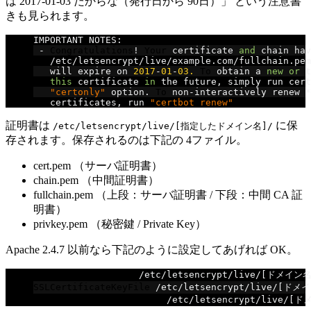
は 2017-01-03 だからな（発行日から 90日）」 という注意書
きも見られます。
IMPORTANT NOTES
:
-
Congratulations
!
Your
 certificate 
and
 chain hav
/
etc
/
letsencrypt
/
live
/
example
.
com
/
fullchain
.
pem
   will expire on 
2017
-
01
-
03.
To
 obtain a 
new
or
 t
this
 certificate 
in
 the future
,
 simply run cert
"certonly"
 option
.
To
 non
-
interactively renew 
*
   certificates
,
 run 
"certbot renew"
証明書は
に保
/etc/letsencrypt/live/[指定したドメイン名]/
存されます。保存されるのは下記の 4ファイル。
cert.pem （サーバ証明書）
chain.pem （中間証明書）
fullchain.pem （上段：サーバ証明書 / 下段：中間 CA 証
明書）
privkey.pem （秘密鍵 / Private Key）
Apache 2.4.7 以前なら下記のように設定してあげれば OK。
SSLCertificateFile
/
etc
/
letsencrypt
/
live
/[ドメイン名
SSLCertificateKeyFile
/
etc
/
letsencrypt
/
live
/[ドメイ
SSLCertificateChainFile
/
etc
/
letsencrypt
/
live
/[ド