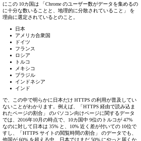
にこの 10カ国は 「Chrome のユーザー数がデータを集めるの
に十分な数いることと、地理的に分散されていること」 を
理由に選定されているとのこと。
日本
アメリカ合衆国
ドイツ
フランス
ロシア
トルコ
メキシコ
ブラジル
インドネシア
インド
で、この中で明らかに日本だけ HTTPS の利用が普及してい
ないことがわかります。例えば、「HTTPS 経由で読み込ま
れたページの割合」 のパソコン向けページに関するデータ
では、2016年10月の時点で、10カ国中 9位のトルコが 47%
なのに対して日本は 35% と、10% 近く差が付いての 10位で
すし、「HTTPS サイトの閲覧時間の割合」 のデータでも、
他国が 60% を超える中、日本ではまだ 50% にやっと届くか