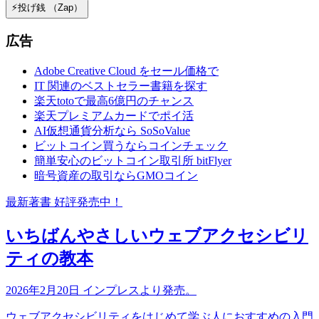
⚡️投げ銭 （Zap）
広告
Adobe Creative Cloud をセール価格で
IT 関連のベストセラー書籍を探す
楽天totoで最高6億円のチャンス
楽天プレミアムカードでポイ活
AI仮想通貨分析なら SoSoValue
ビットコイン買うならコインチェック
簡単安心のビットコイン取引所 bitFlyer
暗号資産の取引ならGMOコイン
最新著書 好評発売中！
いちばんやさしいウェブアクセシビリ
ティの教本
2026年2月20日 インプレスより発売。
ウェブアクセシビリティをはじめて学ぶ人におすすめの入門