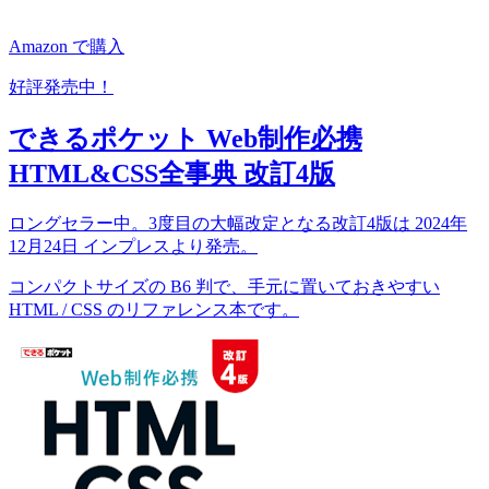
Amazon で購入
好評発売中！
できるポケット Web制作必携
HTML&CSS全事典 改訂4版
ロングセラー中。3度目の大幅改定となる改訂4版は 2024年
12月24日 インプレスより発売。
コンパクトサイズの B6 判で、手元に置いておきやすい
HTML / CSS のリファレンス本です。