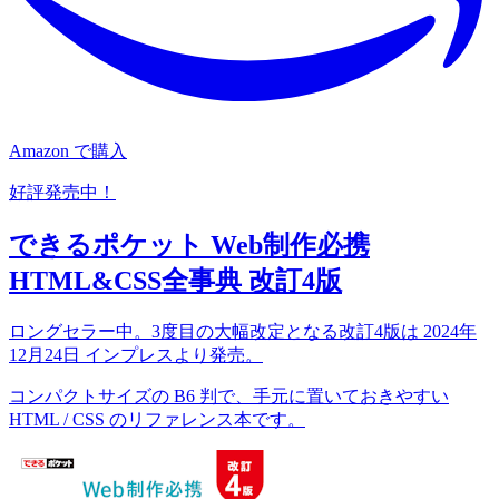
Amazon で購入
好評発売中！
できるポケット Web制作必携
HTML&CSS全事典 改訂4版
ロングセラー中。3度目の大幅改定となる改訂4版は 2024年
12月24日 インプレスより発売。
コンパクトサイズの B6 判で、手元に置いておきやすい
HTML / CSS のリファレンス本です。