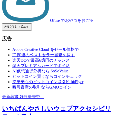
Ofuse
でおやつをおごる
⚡️投げ銭 （Zap）
広告
Adobe Creative Cloud をセール価格で
IT 関連のベストセラー書籍を探す
楽天totoで最高6億円のチャンス
楽天プレミアムカードでポイ活
AI仮想通貨分析なら SoSoValue
ビットコイン買うならコインチェック
簡単安心のビットコイン取引所 bitFlyer
暗号資産の取引ならGMOコイン
最新著書 好評発売中！
いちばんやさしいウェブアクセシビリ