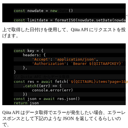
// 現在日時を取得して
const
 nowdate 
=
new
Date
()
// 10 日前の日時を取得した上で、ISO 8601 形式に変換、yyy-
const
 limitdate 
=
 formatISO
(
nowdate
.
setDate
(
nowdat
上で取得した日付けを使用して、Qiita API にリクエストを投
げます。
// リクエストヘッダとか認証情報とか
const
 key 
=
{
    headers
:
{
'Accept'
:
'application/json'
,
'Authorization'
:
`Bearer ${QIITAAPIKEY}`
},
}
// Qiita API からデータ取得
const
 res 
=
await
 fetch
(
`${QIITAURL}items?page=1&p
.
catch
((
err
)
=>
{
        console
.
error
(
err
)
})
const
 json 
=
await
 res
.
json
()
return
 json
Qiita API はデータ取得でエラーが発生したい場合、エラーレ
スポンスとして下記のような JSON を返してくるらしいの
で、