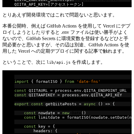
QIITA_API_KEY
=[アクセストークン]
とりあえず開発環境ではこれで問題ないと思います。
本番公開時、例えば GitHub Actions を使用して Vercel にデプ
ロイしようとしたりすると .env ファイルは使い勝手がよく
ないので、GitHub Secrets に環境変数を登録するなどひと手
間必要かと思いますが、その辺は別途、GitHub Actions を使
用した Vercel への定期デプロイに関する記事で触れます。
ということで、次に
を作成します。
lib/api.js
// lib/api.js
import
{
 formatISO 
}
from
'date-fns'
const
 QIITAURL 
=
 process
.
env
.
QIITA_ENDPOINT_URL
const
 QIITAAPIKEY 
=
 process
.
env
.
QIITA_API_KEY
export
const
 getQiitaPosts 
=
async
()
=>
{
const
 nowdate 
=
new
Date
()
const
 limitdate 
=
 formatISO
(
nowdate
.
setDate
(
no
const
 key 
=
{
        headers
:
{