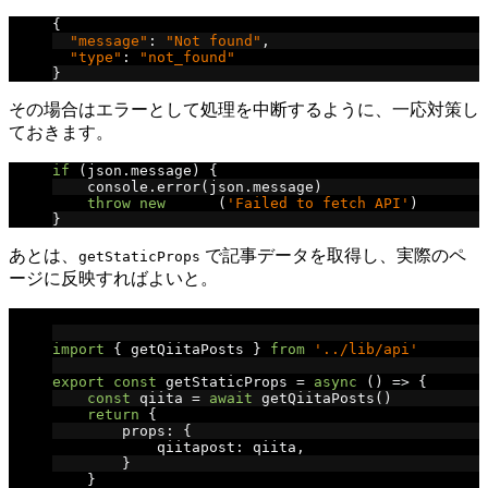
{
"message"
:
"Not found"
,
"type"
:
"not_found"
}
その場合はエラーとして処理を中断するように、一応対策し
ておきます。
if
(
json
.
message
)
{
    console
.
error
(
json
.
message
)
throw
new
Error
(
'Failed to fetch API'
)
}
あとは、
で記事データを取得し、実際のペ
getStaticProps
ージに反映すればよいと。
// pages/index.js
import
{
 getQiitaPosts 
}
from
'../lib/api'
export
const
 getStaticProps 
=
async
()
=>
{
const
 qiita 
=
await
 getQiitaPosts
()
return
{
        props
:
{
            qiitapost
:
 qiita
,
}
}