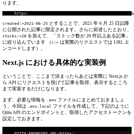
ります。
https
:
//qiita.com/api/v2/items?page=1&per_page=50&
とすることで、2021 年 6 月 25 日以降
created:>2021-06-25
に公開された記事に限定されます。さらに前述したとおり、
を加えて、「ストック数が 20 件以上ある記事」
stocks:>20
に絞り込んでいます （
は実際のリクエストでは URL エ
c:>
ンコードします）。
Next.js における具体的な実装例
ということで、ここまで決まったらあとは実際に Next.js か
ら API にリクエストを投げて記事を取得、表示するところ
まで実装するだけになります。
まず、必要な情報を
ファイルにまとめておきましょ
.env
う。今回は
ファイルを作成して、下記のように
.env.local
Qiita API のエンドポイントと、取得したアクセストークンを
設定しておきます。
// .env.local
QIITA_ENDPOINT_URL
=
https
:
//qiita.com/api/v2/