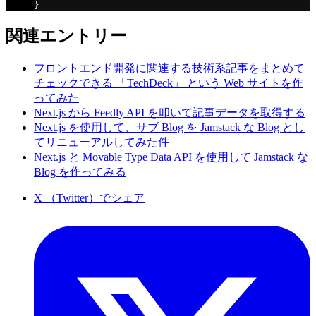
}
関連エントリー
フロントエンド開発に関連する技術系記事をまとめて
チェックできる 「TechDeck」 という Web サイトを作
ってみた
Next.js から Feedly API を叩いて記事データを取得する
Next.js を使用して、サブ Blog を Jamstack な Blog とし
てリニューアルしてみた件
Next.js と Movable Type Data API を使用して Jamstack な
Blog を作ってみる
X （Twitter）でシェア