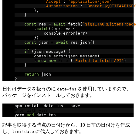
'Accept'
:
'application/json'
,
'Authorization'
:
`Bearer ${QIITAAPIKEY
},
}
const
 res 
=
await
 fetch
(
`${QIITAURL}items?page
.
catch
((
err
)
=>
{
            console
.
error
(
err
)
})
const
 json 
=
await
 res
.
json
()
if
(
json
.
message
)
{
        console
.
error
(
json
.
message
)
throw
new
Error
(
'Failed to fetch API'
)
}
return
 json
}
日付けデータを扱うのに
を使用していますので、
date-fns
パッケージをインストールしておきます。
npm install date
-
fns 
--
save
# or with yarn
yarn 
add
 date
-
fns
記事を取得する時点の日付けから、10 日前の日付けを作成
し、
に代入しておきます。
limitdate