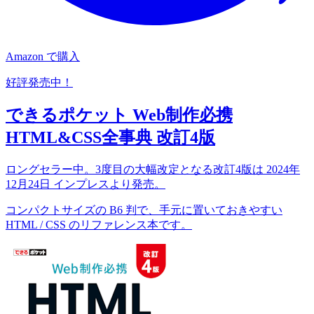
Amazon で購入
好評発売中！
できるポケット Web制作必携
HTML&CSS全事典 改訂4版
ロングセラー中。3度目の大幅改定となる改訂4版は 2024年
12月24日 インプレスより発売。
コンパクトサイズの B6 判で、手元に置いておきやすい
HTML / CSS のリファレンス本です。