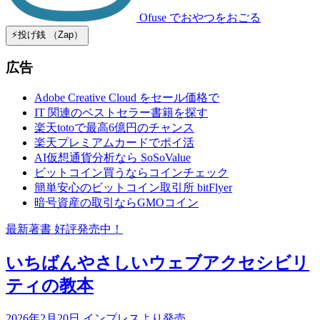
Ofuse
でおやつをおごる
⚡️投げ銭 （Zap）
広告
Adobe Creative Cloud をセール価格で
IT 関連のベストセラー書籍を探す
楽天totoで最高6億円のチャンス
楽天プレミアムカードでポイ活
AI仮想通貨分析なら SoSoValue
ビットコイン買うならコインチェック
簡単安心のビットコイン取引所 bitFlyer
暗号資産の取引ならGMOコイン
最新著書 好評発売中！
いちばんやさしいウェブアクセシビリ
ティの教本
2026年2月20日 インプレスより発売。