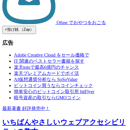
Ofuse
でおやつをおごる
⚡️投げ銭 （Zap）
広告
Adobe Creative Cloud をセール価格で
IT 関連のベストセラー書籍を探す
楽天totoで最高6億円のチャンス
楽天プレミアムカードでポイ活
AI仮想通貨分析なら SoSoValue
ビットコイン買うならコインチェック
簡単安心のビットコイン取引所 bitFlyer
暗号資産の取引ならGMOコイン
最新著書 好評発売中！
いちばんやさしいウェブアクセシビリ