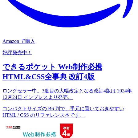
Amazon で購入
好評発売中！
できるポケット Web制作必携
HTML&CSS全事典 改訂4版
ロングセラー中。3度目の大幅改定となる改訂4版は 2024年
12月24日 インプレスより発売。
コンパクトサイズの B6 判で、手元に置いておきやすい
HTML / CSS のリファレンス本です。