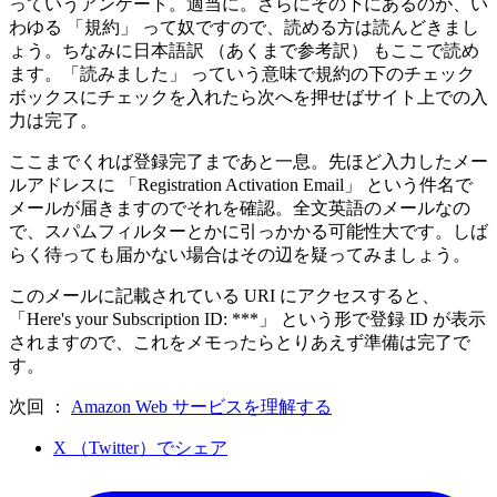
っていうアンケート。適当に。さらにその下にあるのが、い
わゆる 「規約」 って奴ですので、読める方は読んどきまし
ょう。ちなみに日本語訳 （あくまで参考訳） もここで読め
ます。「読みました」 っていう意味で規約の下のチェック
ボックスにチェックを入れたら次へを押せばサイト上での入
力は完了。
ここまでくれば登録完了まであと一息。先ほど入力したメー
ルアドレスに 「Registration Activation Email」 という件名で
メールが届きますのでそれを確認。全文英語のメールなの
で、スパムフィルターとかに引っかかる可能性大です。しば
らく待っても届かない場合はその辺を疑ってみましょう。
このメールに記載されている URI にアクセスすると、
「Here's your Subscription ID: ***」 という形で登録 ID が表示
されますので、これをメモったらとりあえず準備は完了で
す。
次回 ：
Amazon Web サービスを理解する
X （Twitter）でシェア