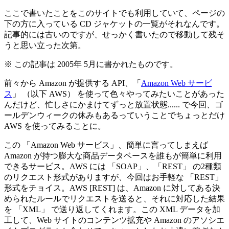
ここで書いたことをこのサイトでも利用していて、ページの
下の方に入っている CD ジャケットの一覧がそれなんです。
記事的には古いのですが、せっかく書いたので移動して残そ
うと思い立った次第。
※ この記事は 2005年 5月に書かれたものです。
前々から Amazon が提供する API、「
Amazon Web サービ
ス
」 （以下 AWS） を使って色々やってみたいことがあった
んだけど、忙しさにかまけてずっと放置状態...... で今回、ゴ
ールデンウィークの休みもあるっていうことでちょっとだけ
AWS を使ってみることに。
この 「Amazon Web サービス」、簡単に言ってしまえば
Amazon が持つ膨大な商品データベースを誰もが簡単に利用
できるサービス。AWS には 「SOAP」、「REST」 の2種類
のリクエスト形式がありますが、今回はお手軽な 「REST」
形式をチョイス。AWS [REST] は、Amazon に対してある決
められたルールでリクエストを送ると、それに対応した結果
を 「XML」 で送り返してくれます。この XML データを加
工して、Web サイトのコンテンツ拡充や Amazon のアソシエ