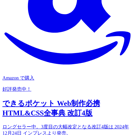
Amazon で購入
好評発売中！
できるポケット Web制作必携
HTML&CSS全事典 改訂4版
ロングセラー中。3度目の大幅改定となる改訂4版は 2024年
12月24日 インプレスより発売。