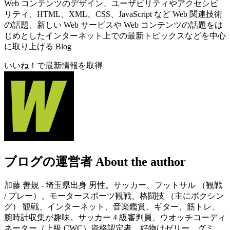
Web コンテンツのデザイン、ユーザビリティやアクセシビ
リティ、HTML、XML、CSS、JavaScript など Web 関連技術
の話題、新しい Web サービスや Web コンテンツの話題をは
じめとしたインターネット上での最新トピックスなどを中心
に取り上げる Blog
いいね！で最新情報を取得
ブログの運営者
About the author
加藤 善規 - 埼玉県出身 男性。サッカー、フットサル （観戦
/ プレー）、モータースポーツ観戦、格闘技 （主にボクシン
グ） 観戦、インターネット、音楽鑑賞、ギター、筋トレ、
腕時計収集が趣味。サッカー 4 級審判員、ウオッチコーディ
ネーター（上級 CWC）資格認定者。好物はゼリー、グミ、