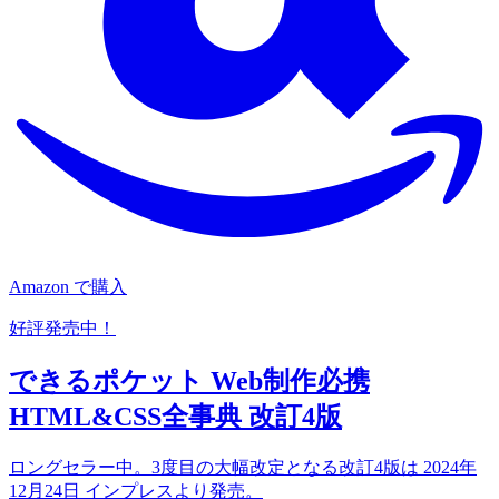
Amazon で購入
好評発売中！
できるポケット Web制作必携
HTML&CSS全事典 改訂4版
ロングセラー中。3度目の大幅改定となる改訂4版は 2024年
12月24日 インプレスより発売。