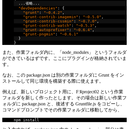
...省略...
"devDependencies"
:
{
"grunt"
:
"~0.4.2"
,
"grunt-contrib-imagemin"
:
"~0.5.0"
,
"grunt-contrib-cssmin"
:
"~0.7.0"
,
"grunt-contrib-watch"
:
"~0.5.3"
,
"grunt-autoprefixer"
:
"~0.6.4"
,
"grunt-pngmin"
:
"~0.6.1"
}
}
また、作業フォルダ内に、「node_modules」 というフォルダ
ができているはずです。ここにプラグインが格納されていま
す。
なお、この package.json は別の作業フォルダに Grunt をイン
ストールして同じ環境を構築する際に使えます。
例えば、新しいプロジェクト用に、F:¥project02 という作業
フォルダを新しく作ったとします。その場合は新しい作業フ
ォルダに package.json と、後述する Gruntfile.js をコピーし、
コマンドプロンプトでその作業フォルダに移動してから、
npm install