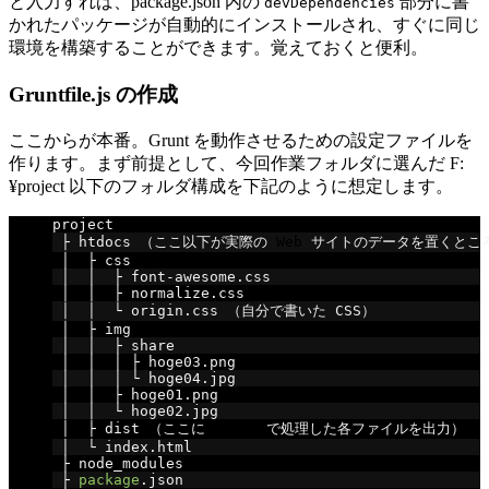
と入力すれば、package.json 内の
部分に書
devDependencies
かれたパッケージが自動的にインストールされ、すぐに同じ
環境を構築することができます。覚えておくと便利。
Gruntfile.js の作成
ここからが本番。Grunt を動作させるための設定ファイルを
作ります。まず前提として、今回作業フォルダに選んだ F:
¥project 以下のフォルダ構成を下記のように想定します。
project
├
htdocs
（ここ以下が実際の
Web
サイトのデータを置くとこ
│
├
css
│
│
├
 font
-
awesome
.
css
│
│
├
 normalize
.
css
│
│
└
 origin
.
css 
（自分で書いた
 CSS
）
│
├
img
│
│
├
share
│
│
│
├
 hoge03
.
png
│
│
│
└
 hoge04
.
jpg
│
│
├
 hoge01
.
png
│
│
└
 hoge02
.
jpg
│
├
dist
（ここに
Grunt
で処理した各ファイルを出力）
│
└
 index
.
html
├
node_modules
├
package
.
json