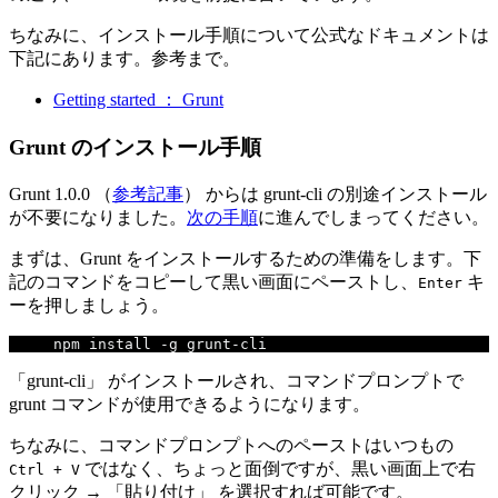
ちなみに、インストール手順について公式なドキュメントは
下記にあります。参考まで。
Getting started ： Grunt
Grunt のインストール手順
Grunt 1.0.0 （
参考記事
） からは grunt-cli の別途インストール
が不要になりました。
次の手順
に進んでしまってください。
まずは、Grunt をインストールするための準備をします。下
記のコマンドをコピーして黒い画面にペーストし、
キ
Enter
ーを押しましょう。
npm install 
-
g grunt
-
cli
「grunt-cli」 がインストールされ、コマンドプロンプトで
grunt コマンドが使用できるようになります。
ちなみに、コマンドプロンプトへのペーストはいつもの
ではなく、ちょっと面倒ですが、黒い画面上で右
Ctrl
+
V
クリック → 「貼り付け」 を選択すれば可能です。