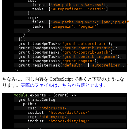
      css
:{
        files
:
[
'<%= paths.css %>*.css'
],
        tasks
:
[
'autoprefixer'
,
'cssmin'
]
},
      img
:{
        files
:
[
'<%= paths.img %>**/*.{png,jpg,gif
        tasks
:
[
'imagemin'
,
'pngmin'
]
}
}
});
  grunt
.
loadNpmTasks
(
'grunt-autoprefixer'
);
  grunt
.
loadNpmTasks
(
'grunt-contrib-cssmin'
);
  grunt
.
loadNpmTasks
(
'grunt-contrib-watch'
);
  grunt
.
loadNpmTasks
(
'grunt-contrib-imagemin'
);
  grunt
.
loadNpmTasks
(
'grunt-pngmin'
);
  grunt
.
registerTask
(
'default'
,
[
'autoprefixer'
,
'
};
ちなみに、同じ内容を CoffeeScript で書くと下記のようにな
ります。
実際のファイルはこちらから落とせます
。
module
.
exports 
=
(
grunt
)
->
  grunt
.
initConfig
    paths
:
      css
:
'htdocs/css/'
      cssdist
:
'htdocs/dist/css/'
      img
:
'htdocs/img/'
      imgdist
:
'htdocs/dist/img/'