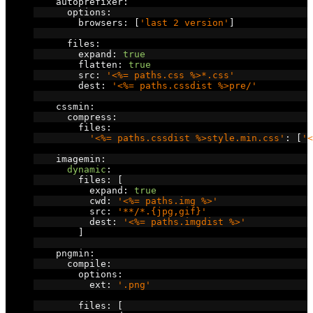
    autoprefixer
:
      options
:
        browsers
:
[
'last 2 version'
]
      files
:
        expand
:
true
        flatten
:
true
        src
:
'<%= paths.css %>*.css'
        dest
:
'<%= paths.cssdist %>pre/'
    cssmin
:
      compress
:
        files
:
'<%= paths.cssdist %>style.min.css'
:
[
'<
    imagemin
:
dynamic
:
        files
:
[
          expand
:
true
          cwd
:
'<%= paths.img %>'
          src
:
'**/*.{jpg,gif}'
          dest
:
'<%= paths.imgdist %>'
]
    pngmin
:
      compile
:
        options
:
          ext
:
'.png'
        files
:
[