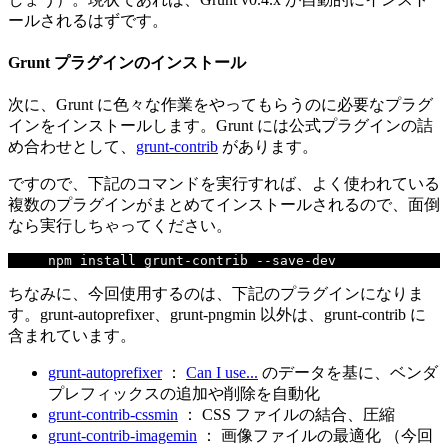
ールされるはずです。
Grunt プラグインのインストール
次に、Grunt に色々な作業をやってもらうのに必要なプラグ
インをインストールします。Grunt には公式プラグインの詰
め合わせとして、
grunt-contrib
があります。
ですので、下記のコマンドを実行すれば、よく使われている
複数のプラグインがまとめてインストールされるので、面倒
なら実行しちゃってください。
npm install grunt
-
contrib 
--
save
-
dev
ちなみに、今回使用するのは、下記のプラグインになりま
す。grunt-autoprefixer、grunt-pngmin 以外は、grunt-contrib に
含まれています。
grunt-autoprefixer
：
Can I use...
のデータを基に、ベンダ
プレフィックスの追加や削除を自動化
grunt-contrib-cssmin
： CSS ファイルの結合、圧縮
grunt-contrib-imagemin
： 画像ファイルの最適化 （今回