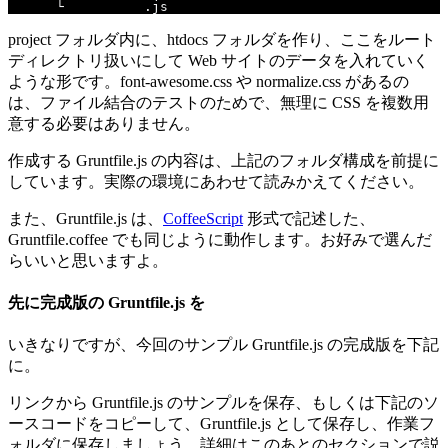
└
Gruntfile
.
js
project フォルダ内に、htdocs フォルダを作り、ここをルート
ディレクトリ扱いにして Web サイトのデータを入れていく
ような形です。font-awesome.css や normalize.css があるの
は、ファイル結合のテストのためで、無理に CSS を複数用
意する必要はありません。
作成する Gruntfile.js の内容は、上記のフォルダ構成を前提に
しています。実際の環境にあわせて読みかえてください。
また、Gruntfile.js は、
CoffeeScript
形式で記述した、
Gruntfile.coffee でも同じように動作します。お好みで選んだ
らいいと思いますよ。
先に完成版の Gruntfile.js を
いきなりですが、今回のサンプル Gruntfile.js の完成版を下記
に。
リンクから Gruntfile.js のサンプルを保存、もしくは下記のソ
ースコードをコピーして、Gruntfile.js として保存し、作業フ
ォルダに保存しましょう。詳細はこのあとのセクションで説