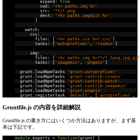
          expand
:
true
          cwd
:
'<%= paths.img %>'
          src
:
'**/*.png'
          dest
:
'<%= paths.imgdist %>'
]
    watch
:
      css
:
        files
:
[
'<%= paths.css %>*.css'
]
        tasks
:
[
'autoprefixer'
,
'cssmin'
]
      img
:
        files
:
[
'<%= paths.img %>**/*.{png,jpg,gif
        tasks
:
[
'imagemin'
,
'pngmin'
]
  grunt
.
loadNpmTasks 
'grunt-autoprefixer'
  grunt
.
loadNpmTasks 
'grunt-contrib-cssmin'
  grunt
.
loadNpmTasks 
'grunt-contrib-watch'
  grunt
.
loadNpmTasks 
'grunt-contrib-imagemin'
  grunt
.
loadNpmTasks 
'grunt-pngmin'
  grunt
.
registerTask 
'default'
,
[
'autoprefixer'
,
'
Gruntfile.js の内容を詳細解説
Gruntfile.js の書き方にはいくつか方法はありますが、まず基
本は下記です。
module
.
exports 
=
function
(
grunt
)
{