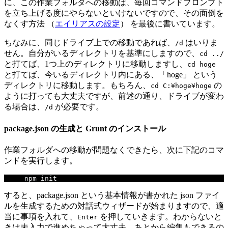
に、この作業フォルダへの移動は、毎回コマンドプロンプト
を立ち上げる度にやらないといけないですので、その面倒を
なくす方法 （
エイリアスの設定
） を最後に書いています。
ちなみに、同じドライブ上での移動であれば、
はいりま
/d
せん。自分がいるディレクトリを基準にしますので、
cd ../
と打てば、1つ上のディレクトリに移動しますし、
cd hoge
と打てば、今いるディレクトリ内にある、「hoge」 という
ディレクトリに移動します。もちろん、
の
cd C:¥hoge¥hoge
ように打っても大丈夫ですが、前述の通り、ドライブが変わ
る場合は、
が必要です。
/d
package.json の生成と Grunt のインストール
作業フォルダへの移動が問題なくできたら、次に下記のコマ
ンドを実行します。
npm init
すると、package.json という基本情報が書かれた json ファイ
ルを生成するための対話式ウィザードが始まりますので、適
当に事項を入れて、
を押していきます。わからないと
Enter
きは未入力で進めちゃって大丈夫。あとから編集もできるの