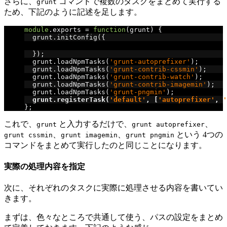
さらに、
コマンドで複数のタスクをまとめて実行する
grunt
ため、下記のように記述を足します。
module
.
exports 
=
function
(
grunt
)
{
  grunt
.
initConfig
({
// ここに色々設定を書く
});
  grunt
.
loadNpmTasks
(
'grunt-autoprefixer'
);
  grunt
.
loadNpmTasks
(
'grunt-contrib-cssmin'
);
  grunt
.
loadNpmTasks
(
'grunt-contrib-watch'
);
  grunt
.
loadNpmTasks
(
'grunt-contrib-imagemin'
);
  grunt
.
loadNpmTasks
(
'grunt-pngmin'
);
grunt
.
registerTask
(
'default'
,
[
'autoprefixer'
,
'
};
これで、
と入力するだけで、
、
grunt
grunt autoprefixer
、
、
という 4つの
grunt cssmin
grunt imagemin
grunt pngmin
コマンドをまとめて実行したのと同じことになります。
実際の処理内容を指定
次に、それぞれのタスクに実際に処理させる内容を書いてい
きます。
まずは、色々なところで共通して使う、パスの設定をまとめ