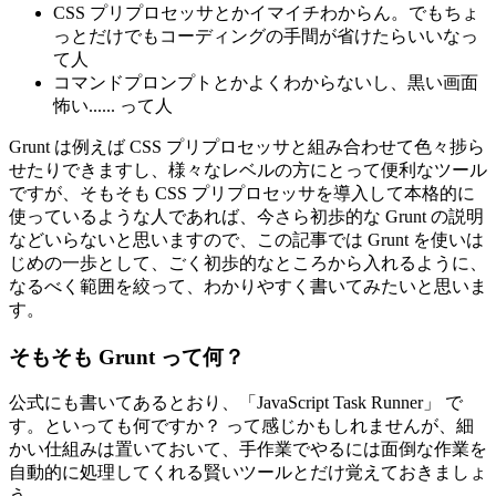
CSS プリプロセッサとかイマイチわからん。でもちょ
っとだけでもコーディングの手間が省けたらいいなっ
て人
コマンドプロンプトとかよくわからないし、黒い画面
怖い...... って人
Grunt は例えば CSS プリプロセッサと組み合わせて色々捗ら
せたりできますし、様々なレベルの方にとって便利なツール
ですが、そもそも CSS プリプロセッサを導入して本格的に
使っているような人であれば、今さら初歩的な Grunt の説明
などいらないと思いますので、この記事では Grunt を使いは
じめの一歩として、ごく初歩的なところから入れるように、
なるべく範囲を絞って、わかりやすく書いてみたいと思いま
す。
そもそも Grunt って何？
公式にも書いてあるとおり、「JavaScript Task Runner」 で
す。といっても何ですか？ って感じかもしれませんが、細
かい仕組みは置いておいて、手作業でやるには面倒な作業を
自動的に処理してくれる賢いツールとだけ覚えておきましょ
う。