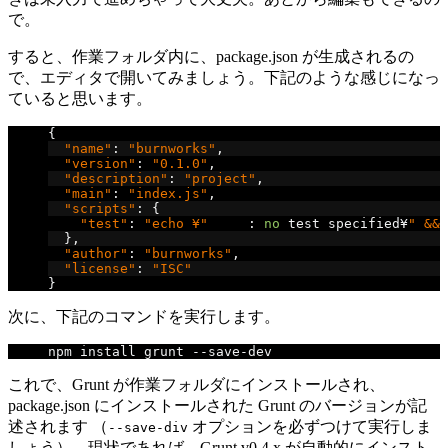
で。
すると、作業フォルダ内に、package.json が生成されるの
で、エディタで開いてみましょう。下記のような感じになっ
ていると思います。
{
"name"
:
"burnworks"
,
"version"
:
"0.1.0"
,
"description"
:
"project"
,
"main"
:
"index.js"
,
"scripts"
:
{
"test"
:
"echo ¥"
Error
:
no
 test specified
¥
" && 
},
"author"
:
"burnworks"
,
"license"
:
"ISC"
}
次に、下記のコマンドを実行します。
npm install grunt 
--
save
-
dev
これで、Grunt が作業フォルダにインストールされ、
package.json にインストールされた Grunt のバージョンが記
述されます （
オプションを必ずつけて実行しま
--save-div
しょう）。現状であれば、Grunt v0.4.x が自動的にインスト