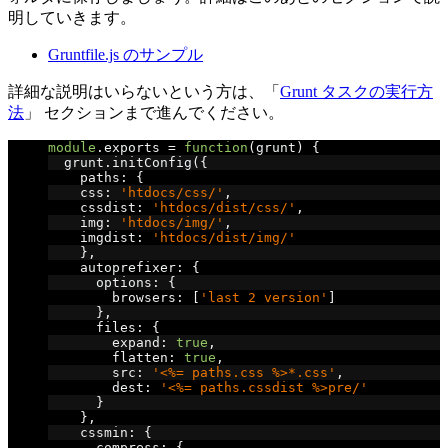
明していきます。
Gruntfile.js のサンプル
詳細な説明はいらないという方は、「
Grunt タスクの実行方
法
」 セクションまで進んでください。
module
.
exports 
=
function
(
grunt
)
{
  grunt
.
initConfig
({
    paths
:
{
    css
:
'htdocs/css/'
,
    cssdist
:
'htdocs/dist/css/'
,
    img
:
'htdocs/img/'
,
    imgdist
:
'htdocs/dist/img/'
},
    autoprefixer
:
{
      options
:
{
        browsers
:
[
'last 2 version'
]
},
      files
:
{
        expand
:
true
,
        flatten
:
true
,
        src
:
'<%= paths.css %>*.css'
,
        dest
:
'<%= paths.cssdist %>pre/'
}
},
    cssmin
:
{
      compress
:
{