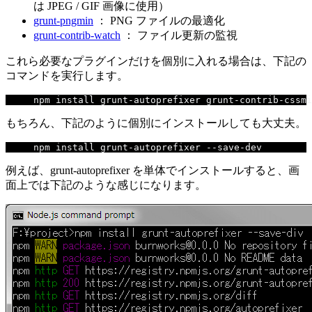
は JPEG / GIF 画像に使用）
grunt-pngmin
： PNG ファイルの最適化
grunt-contrib-watch
： ファイル更新の監視
これら必要なプラグインだけを個別に入れる場合は、下記の
コマンドを実行します。
npm install grunt
-
autoprefixer grunt
-
contrib
-
cssmi
もちろん、下記のように個別にインストールしても大丈夫。
npm install grunt
-
autoprefixer 
--
save
-
dev
例えば、grunt-autoprefixer を単体でインストールすると、画
面上では下記のような感じになります。