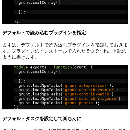
  grunt
.
initConfig
({
// ここに色々設定を書く
});
// ここに読み込むプラグインとか書く
};
デフォルトで読み込むプラグインを指定
まずは、デフォルトで読み込むプラグインを指定しておきま
す。プラグインのインストールで入れた 5つですね。下記の
ように書きます。
module
.
exports 
=
function
(
grunt
)
{
  grunt
.
initConfig
({
// ここに色々設定を書く
});
  grunt
.
loadNpmTasks
(
'grunt-autoprefixer'
);
  grunt
.
loadNpmTasks
(
'grunt-contrib-cssmin'
);
  grunt
.
loadNpmTasks
(
'grunt-contrib-watch'
);
  grunt
.
loadNpmTasks
(
'grunt-contrib-imagemin'
);
  grunt
.
loadNpmTasks
(
'grunt-pngmin'
);
};
デフォルトタスクを設定して楽ちんに