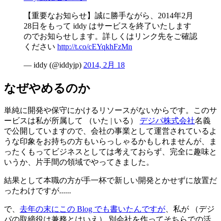
【重要なお知らせ】誠に勝手ながら、2014年2月
28日をもって iddy はサービスを終了いたします
のでお知らせします。詳しくはリンク先をご確認
ください
http://t.co/cEYqkhFzMn
— iddy (@iddyjp)
2014, 2月 18
なぜやめるのか
単純に開発や保守にかけるリソースがないからです。このサ
ービスは私が所属して （いた | いる）
デジパ株式会社
名義
で公開していますので、会社の事業として運営されているよ
うな印象をお持ちの方もいらっしゃるかもしれませんが、ま
ったくもってビジネスとしては考えておらず、完全に趣味と
いうか、片手間の領域でやってきました。
結果として本職の方が手一杯で新しい開発とかせずに放置だ
ったわけですが......
で、
去年の末にこの Blog でも書いたんですが
、私が （デジ
パの取締役は兼務とはいえ） 別会社を作ってそちらでの活