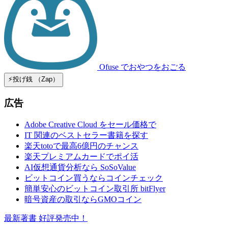
Ofuse
でおやつをおごる
⚡️投げ銭 （Zap）
広告
Adobe Creative Cloud をセール価格で
IT 関連のベストセラー書籍を探す
楽天totoで最高6億円のチャンス
楽天プレミアムカードでポイ活
AI仮想通貨分析なら SoSoValue
ビットコイン買うならコインチェック
簡単安心のビットコイン取引所 bitFlyer
暗号資産の取引ならGMOコイン
最新著書 好評発売中！