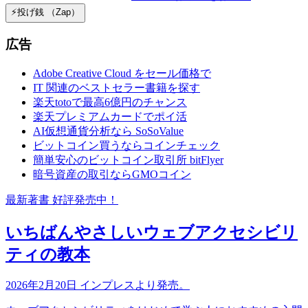
⚡️投げ銭 （Zap）
広告
Adobe Creative Cloud をセール価格で
IT 関連のベストセラー書籍を探す
楽天totoで最高6億円のチャンス
楽天プレミアムカードでポイ活
AI仮想通貨分析なら SoSoValue
ビットコイン買うならコインチェック
簡単安心のビットコイン取引所 bitFlyer
暗号資産の取引ならGMOコイン
最新著書 好評発売中！
いちばんやさしいウェブアクセシビリ
ティの教本
2026年2月20日 インプレスより発売。