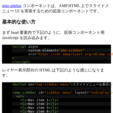
amp-sidebar
コンポーネントは、AMP HTML 上でスライドメ
ニュー UI を実装するための拡張コンポーネントです。
基本的な使い方
まず head 要素内で下記のように、拡張コンポーネント用
JavaScript を読み込みます。
<script
async
custom-element
=
"amp-sidebar"
src
=
"https://cdn.ampproject.org/v0/amp-sid
>
</script>
レイヤー表示部分の HTML は下記のような感じになりま
す。
<button
on
=
"tap:sidebar-menu"
>
スライドメニューを表示
</
<amp-sidebar
id
=
"sidebar-menu"
layout
=
"nodisplay"
>
<ul>
<li>
Nav item 1
</li>
<li>
Nav item 2
</li>
<li>
Nav item 3
</li>
<li>
Nav item 4
</li>