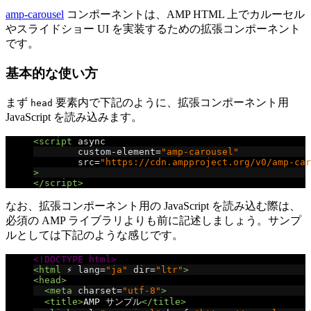
amp-carousel
コンポーネントは、AMP HTML 上でカルーセル
やスライドショー UI を実装するための拡張コンポーネント
です。
基本的な使い方
まず
要素内で下記のように、拡張コンポーネント用
head
JavaScript を読み込みます。
<script
async
custom-element
=
"amp-carousel"
src
=
"https://cdn.ampproject.org/v0/amp-car
>
</script>
なお、拡張コンポーネント用の JavaScript を読み込む際は、
必須の AMP ライブラリよりも前に記述しましょう。サンプ
ルとしては下記のような感じです。
<!DOCTYPE html>
<html
 ⚡ 
lang
=
"ja"
dir
=
"ltr"
>
<head>
<meta
charset
=
"utf-8"
>
<title>
AMP サンプル
</title>