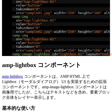
on
=
"tap:lightbox-01"
role
=
"button"
tabindex
=
"0"
src
=
"sample01.jpg"
width
=
"250"
height
=
"166"
alt
=
<amp-img
on
=
"tap:lightbox-01"
role
=
"button"
tabindex
=
"0"
src
=
"sample02.jpg"
width
=
"250"
height
=
"166"
alt
=
<amp-img
on
=
"tap:lightbox-01"
role
=
"button"
tabindex
=
"0"
src
=
"sample03.jpg"
width
=
"250"
height
=
"166"
alt
=
<amp-image-lightbox
id
=
"lightbox-01"
layout
=
"nodis
amp-lightbox コンポーネント
amp-lightbox
コンポーネントは、AMP HTML 上で
Lightbox（モーダルダイアログ） UI を実装するための拡張
コンポーネントです。amp-image-lightbox コンポーネントは
画像用でしたが、こちらはテキストなどを含め、要素ブロッ
ク全体をレイヤー表示します。
基本的な使い方