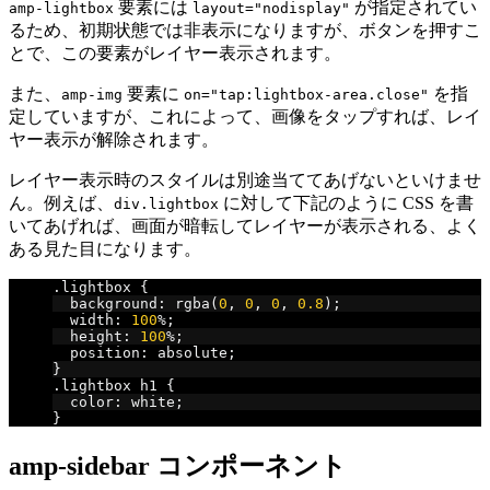
要素には
が指定されてい
amp-lightbox
layout="nodisplay"
るため、初期状態では非表示になりますが、ボタンを押すこ
とで、この要素がレイヤー表示されます。
また、
要素に
を指
amp-img
on="tap:lightbox-area.close"
定していますが、これによって、画像をタップすれば、レイ
ヤー表示が解除されます。
レイヤー表示時のスタイルは別途当ててあげないといけませ
ん。例えば、
に対して下記のように CSS を書
div.lightbox
いてあげれば、画面が暗転してレイヤーが表示される、よく
ある見た目になります。
.
lightbox 
{
  background
:
 rgba
(
0
,
0
,
0
,
0.8
);
  width
:
100
%;
  height
:
100
%;
  position
:
 absolute
;
}
.
lightbox h1 
{
  color
:
 white
;
}
amp-sidebar コンポーネント