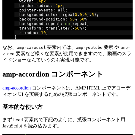
  width
:
34px
;
  border
-
radius
:
2px
;
  pointer
-
events
:
 all
;
  background
-
color
:
 rgba
(
0
,
0
,
0
,.
5
);
  background
-
position
:
50
%
50
%;
  background
-
repeat
:
no
-
repeat
;
  transform
:
 translateY
(-
50
%);
  z
-
index
:
10
;
}
なお、
要素内では、
要素 や
amp-carousel
amp-youtube
amp-
要素など様々な要素が使用できますので、動画のスラ
video
イドショーなんていうのも実現可能です。
amp-accordion コンポーネント
amp-accordion
コンポーネントは、AMP HTML 上でアコーデ
ィオン UI を実装するための拡張コンポーネントです。
基本的な使い方
まず
要素内で下記のように、拡張コンポーネント用
head
JavaScript を読み込みます。