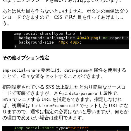
るようにテンプレートを書いてあげればよいと思います。
あとは見た目を作らないといけません。ボタンの画像はダウ
ンロードできますので、CSS で見た目を作ってあげましょ
う。
amp
-
social
-
share
[
type
=
line
]
{
  background
:
 url
(
img
/
line
-
40x40.png
)
no
-
repeat ce
  background
-
size
:
40px
40px
;
}
その他オプション指定
要素には、
属性を使用する
amp-social-share
data-param-
*
ことで、様々な値をセットすることができます。
初期設定されている SNS は上記したとおり簡単なソースコ
ードで実装できますが、さらに
属性で、
data-param-url
SNS でシェアする URL を指定もできます。指定しなけれ
ば、初期値は
でセットした URL にな
link rel="canonical"
りますので、通常は指定の必要はないと思いますが、何らか
の理由で変えたい場合は使用できます。
<amp-social-share
type
=
"twitter"