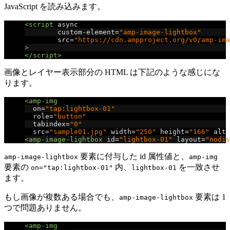
JavaScript を読み込みます。
<script
async
custom-element
=
"amp-image-lightbox"
src
=
"https://cdn.ampproject.org/v0/amp-ima
>
</script>
画像とレイヤー表示部分の HTML は下記のような感じにな
ります。
<amp-img
on
=
"tap:lightbox-01"
role
=
"button"
tabindex
=
"0"
src
=
"sample01.jpg"
width
=
"250"
height
=
"166"
alt
=
<amp-image-lightbox
id
=
"lightbox-01"
layout
=
"nodis
要素に付与した id 属性値と、
amp-image-lightbox
amp-img
要素の
内、
を一致させ
on="tap:lightbox-01"
lightbox-01
ます。
もし画像が複数ある場合でも、
要素は 1
amp-image-lightbox
つで問題ありません。
<amp-img