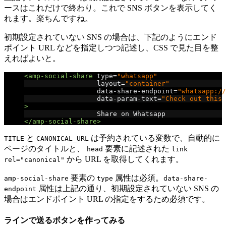
ースはこれだけで終わり。これで SNS ボタンを表示してく
れます。楽ちんですね。
初期設定されていない SNS の場合は、下記のようにエンド
ポイント URL などを指定しつつ記述し、CSS で見た目を整
えればよいと。
<amp-social-share
type
=
"whatsapp"
layout
=
"container"
data-share-endpoint
=
"whatsapp://
data-param-text
=
"Check out this 
>
                  Share on Whatsapp
</amp-social-share>
と
は予約されている変数で、自動的に
TITLE
CANONICAL_URL
ページのタイトルと、
要素に記述された
head
link
から URL を取得してくれます。
rel="canonical"
要素の
属性は必須。
amp-social-share
type
data-share-
属性は上記の通り、初期設定されていない SNS の
endpoint
場合はエンドポイント URL の指定をするため必須です。
ラインで送るボタンを作ってみる