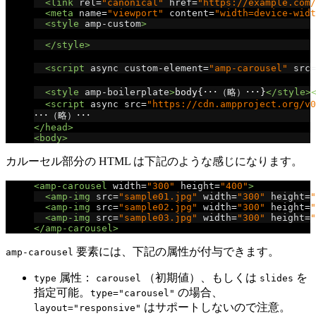
<link
rel
=
"canonical"
href
=
"https://example.com/
<meta
name
=
"viewport"
content
=
"width=device-widt
<style
amp-custom
>
/* CSS */
</style>
<!-- ↓ 拡張コンポーネント用のライブラリ -->
<script
async
custom-element
=
"amp-carousel"
src
=
<!-- ↓ 必須の記述 -->
<style
amp-boilerplate
>
body
{･･･（略）･･･}
</style>
<script
async
src
=
"https://cdn.ampproject.org/v0
･･･（略）･･･
</head>
<body>
カルーセル部分の HTML は下記のような感じになります。
<amp-carousel
width
=
"300"
height
=
"400"
>
<amp-img
src
=
"sample01.jpg"
width
=
"300"
height
=
"
<amp-img
src
=
"sample02.jpg"
width
=
"300"
height
=
"
<amp-img
src
=
"sample03.jpg"
width
=
"300"
height
=
"
</amp-carousel>
要素には、下記の属性が付与できます。
amp-carousel
属性：
（初期値）、もしくは
を
type
carousel
slides
指定可能。
の場合、
type="carousel"
はサポートしないので注意。
layout="responsive"