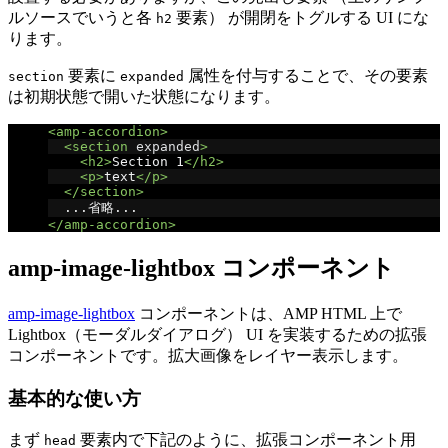
ルソースでいうと各
要素） が開閉をトグルする UI にな
h2
ります。
要素に
属性を付与することで、その要素
section
expanded
は初期状態で開いた状態になります。
<amp-accordion>
<section
expanded
>
<h2>
Section 1
</h2>
<p>
text
</p>
</section>
  ...省略...
</amp-accordion>
amp-image-lightbox コンポーネント
amp-image-lightbox
コンポーネントは、AMP HTML 上で
Lightbox（モーダルダイアログ） UI を実装するための拡張
コンポーネントです。拡大画像をレイヤー表示します。
基本的な使い方
まず
要素内で下記のように、拡張コンポーネント用
head