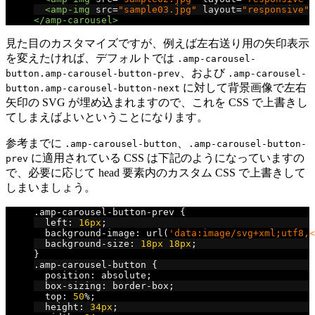
<amp-img
src
=
"sample03.jpg"
layout
=
"responsive"
</amp-carousel>
見た目のカスタマイズですが、例えば左右送り用の矢印表示
を変えたければ、デフォルトでは
.amp-carousel-
、および
button.amp-carousel-button-prev
.amp-carousel-
に対して背景画像で左右
button.amp-carousel-button-next
矢印の SVG が埋め込まれますので、これを CSS で上書きし
てしまえばよいということになります。
参考までに
、
.amp-carousel-button
.amp-carousel-button-
に適用されている CSS は下記のようになっていますの
prev
で、必要に応じて head 要素内のカスタム CSS で上書きして
しまいましょう。
.
amp
-
carousel
-
button
-
prev 
{
  left
:
16px
;
  background
-
image
:
 url
(
'data:image/svg+xml;utf8,<
  background
-
size
:
18px
18px
;
}
.
amp
-
carousel
-
button 
{
  position
:
 absolute
;
  box
-
sizing
:
 border
-
box
;
  top
:
50
%;
  height
:
34px
;