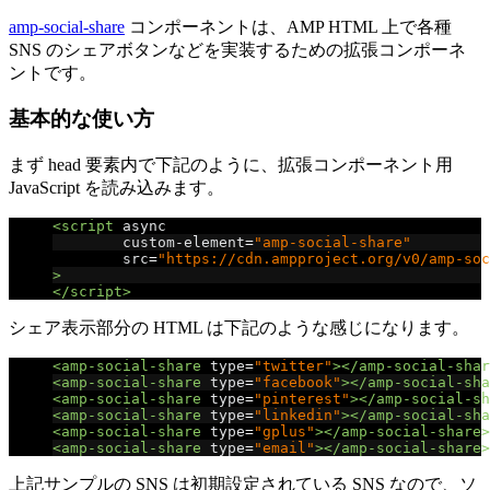
amp-social-share
コンポーネントは、AMP HTML 上で各種
SNS のシェアボタンなどを実装するための拡張コンポーネ
ントです。
基本的な使い方
まず head 要素内で下記のように、拡張コンポーネント用
JavaScript を読み込みます。
<script
async
custom-element
=
"amp-social-share"
src
=
"https://cdn.ampproject.org/v0/amp-soc
>
</script>
シェア表示部分の HTML は下記のような感じになります。
<amp-social-share
type
=
"twitter"
></amp-social-shar
<amp-social-share
type
=
"facebook"
></amp-social-sha
<amp-social-share
type
=
"pinterest"
></amp-social-sh
<amp-social-share
type
=
"linkedin"
></amp-social-sha
<amp-social-share
type
=
"gplus"
></amp-social-share>
<amp-social-share
type
=
"email"
></amp-social-share>
上記サンプルの SNS は初期設定されている SNS なので、ソ