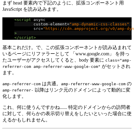
まず head 要素内で下記のように、拡張コンポーネント用
JavaScript を読み込みます。
<script
async
custom-element
=
"amp-dynamic-css-classes"
src
=
"https://cdn.ampproject.org/v0/amp-dyn
>
</script>
基本これだけ。で、この拡張コンポーネントが読み込まれて
いるページにリファラーとして 「www.google.com」 を持っ
たユーザーがアクセスしてくると、body 要素に
class="amp-
がセットされ
referrer-com amp-referrer-www-google-com"
ます。
は共通。
の
amp-referrer-com
amp-referrer-www-google-com
以降はリンク元のドメインによって動的に変
amp-referrer-
化します。
これ、何に使うんですかね...... 特定のドメインからの訪問者
に対して、何らかの表示切り替えをしたいといった場合に使
えるかもしれません。