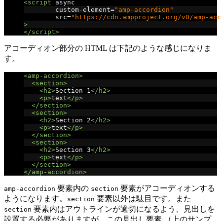
<script
async
custom-element
=
"amp-accordion"
src
=
"https://cdn.ampproject.org/v0/amp-acc
>
</script>
アコーディオン部分の HTML は下記のような感じになりま
す。
<amp-accordion>
<section>
<h2>
Section 1
</h2>
<p>
text
</p>
</section>
<section>
<h2>
Section 2
</h2>
<p>
text
</p>
</section>
<section>
<h2>
Section 3
</h2>
<p>
text
</p>
</section>
</amp-accordion>
要素内の
要素がアコーディオンする
amp-accordion
section
ようになります。
要素以外は駄目です。また
section
要素内はアウトラインが適切になるよう、見出しを
section
設置する必要がありますが、この見出し要素 （上のサンプ