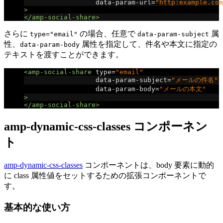
data-param-url
=
"http:example.com
>
</amp-social-share>
さらに
の場合、任意で
属
type="email"
data-param-subject
性、
属性を指定して、件名や本文に指定の
data-param-body
テキストを渡すことができます。
<amp-social-share
type
=
"email"
data-param-subject
=
"メールの件名"
data-param-body
=
"メールの本文"
>
</amp-social-share>
amp-dynamic-css-classes コンポーネン
ト
amp-dynamic-css-classes
コンポーネントは、body 要素に動的
に class 属性値をセットするための拡張コンポーネントで
す。
基本的な使い方