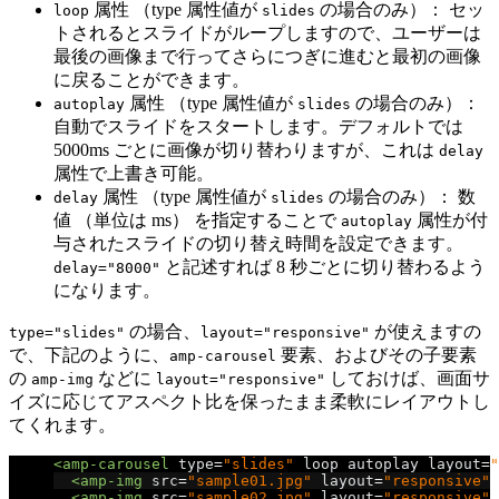
属性 （type 属性値が
の場合のみ）： セッ
loop
slides
トされるとスライドがループしますので、ユーザーは
最後の画像まで行ってさらにつぎに進むと最初の画像
に戻ることができます。
属性 （type 属性値が
の場合のみ）：
autoplay
slides
自動でスライドをスタートします。デフォルトでは
5000ms ごとに画像が切り替わりますが、これは
delay
属性で上書き可能。
属性 （type 属性値が
の場合のみ）： 数
delay
slides
値 （単位は ms） を指定することで
属性が付
autoplay
与されたスライドの切り替え時間を設定できます。
と記述すれば 8 秒ごとに切り替わるよう
delay="8000"
になります。
の場合、
が使えますの
type="slides"
layout="responsive"
で、下記のように、
要素、およびその子要素
amp-carousel
の
などに
しておけば、画面サ
amp-img
layout="responsive"
イズに応じてアスペクト比を保ったまま柔軟にレイアウトし
てくれます。
<amp-carousel
type
=
"slides"
loop
autoplay
layout
=
"
<amp-img
src
=
"sample01.jpg"
layout
=
"responsive"
<amp-img
src
=
"sample02.jpg"
layout
=
"responsive"