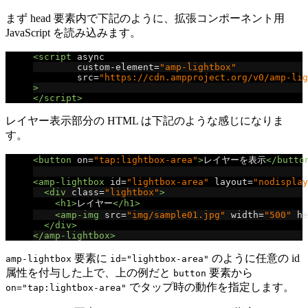
まず head 要素内で下記のように、拡張コンポーネント用
JavaScript を読み込みます。
<script
async
custom-element
=
"amp-lightbox"
src
=
"https://cdn.ampproject.org/v0/amp-lig
>
</script>
レイヤー表示部分の HTML は下記のような感じになりま
す。
<button
on
=
"tap:lightbox-area"
>
レイヤーを表示
</butto
<amp-lightbox
id
=
"lightbox-area"
layout
=
"nodisplay
<div
class
=
"lightbox"
>
<h1>
レイヤー
</h1>
<amp-img
src
=
"img/sample01.jpg"
width
=
"500"
he
</div>
</amp-lightbox>
要素に
のように任意の id
amp-lightbox
id="lightbox-area"
属性を付与した上で、上の例だと
要素から
button
でタップ時の動作を指定します。
on="tap:lightbox-area"