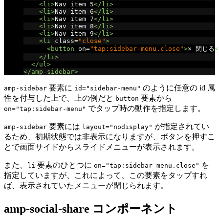
<li>
Nav item 5
</li>
<li>
Nav item 6
</li>
<li>
Nav item 7
</li>
<li>
Nav item 8
</li>
<li>
Nav item 9
</li>
<li
class
=
"close"
>
<button
on
=
"tap:sidebar-menu.close"
>
× 閉じる
<
</li>
</ul>
</amp-sidebar>
要素に
のように任意の id 属
amp-sidebar
id="sidebar-menu"
性を付与した上で、上の例だと
要素から
button
でタップ時の動作を指定します。
on="tap:sidebar-menu"
要素には
が指定されてい
amp-sidebar
layout="nodisplay"
るため、初期状態では非表示になりますが、ボタンを押すこ
とで画面サイドからスライドメニューが表示されます。
また、
要素のひとつに
を
li
on="tap:sidebar-menu.close"
指定していますが、これによって、この要素をタップすれ
ば、表示されていたメニューが閉じられます。
amp-social-share コンポーネント