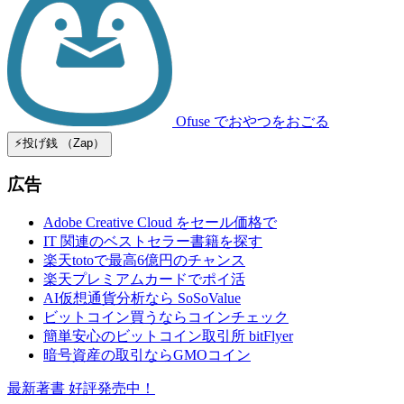
Ofuse
でおやつをおごる
⚡️投げ銭 （Zap）
広告
Adobe Creative Cloud をセール価格で
IT 関連のベストセラー書籍を探す
楽天totoで最高6億円のチャンス
楽天プレミアムカードでポイ活
AI仮想通貨分析なら SoSoValue
ビットコイン買うならコインチェック
簡単安心のビットコイン取引所 bitFlyer
暗号資産の取引ならGMOコイン
最新著書 好評発売中！