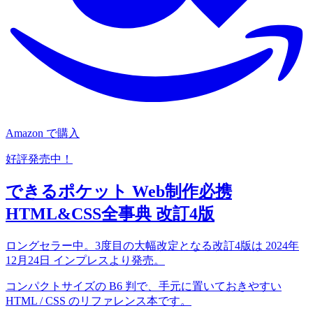
Amazon で購入
好評発売中！
できるポケット Web制作必携
HTML&CSS全事典 改訂4版
ロングセラー中。3度目の大幅改定となる改訂4版は 2024年
12月24日 インプレスより発売。
コンパクトサイズの B6 判で、手元に置いておきやすい
HTML / CSS のリファレンス本です。