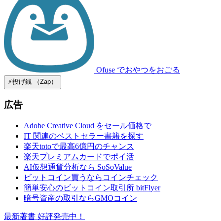
Ofuse
でおやつをおごる
⚡️投げ銭 （Zap）
広告
Adobe Creative Cloud をセール価格で
IT 関連のベストセラー書籍を探す
楽天totoで最高6億円のチャンス
楽天プレミアムカードでポイ活
AI仮想通貨分析なら SoSoValue
ビットコイン買うならコインチェック
簡単安心のビットコイン取引所 bitFlyer
暗号資産の取引ならGMOコイン
最新著書 好評発売中！