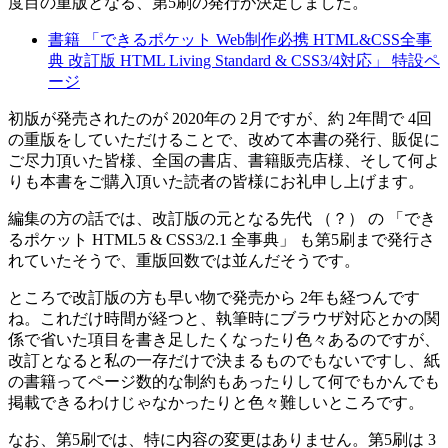
度目の重版となる、第5刷の発行が決定しました。
書籍 「できるポケット Web制作必携 HTML&CSS全事
典 改訂版 HTML Living Standard & CSS3/4対応」 特設ペ
ージ
初版が発売されたのが 2020年の 2月ですが、約 2年間で 4回
の重版をしていただけることで、改めて本書の発行、販促に
ご尽力頂いた皆様、全国の書店、書籍販売店様、そして何よ
りも本書をご購入頂いた読者の皆様にお礼申し上げます。
編集の方の話では、改訂版の元となる先代 （？） の 「でき
るポケット HTML5 & CSS3/2.1 全事典」 も第5刷まで発行さ
れていたそうで、重版回数では並んだそうです。
ところで改訂版の方も早い物で発売から 2年も経つんです
ね。これだけ時間が経つと、執筆時にブラウザ対応とかの関
係で省いた項目を書き足したくなったり色々あるのですが、
改訂となると私の一存だけで決まるものでもないですし、紙
の書籍ってページ数的な制約もあったりして何でもかんでも
掲載できるわけじゃなかったりと色々難しいところです。
なお、第5刷では、特に内容の変更はありません。第5刷は 3