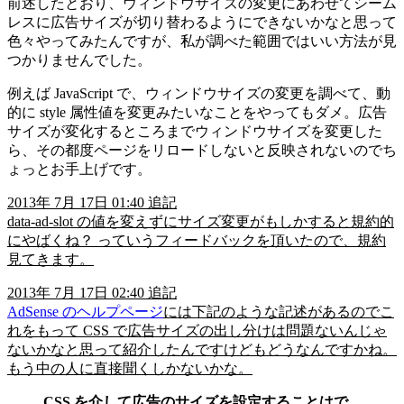
前述したとおり、ウィンドウサイズの変更にあわせてシーム
レスに広告サイズが切り替わるようにできないかなと思って
色々やってみたんですが、私が調べた範囲ではいい方法が見
つかりませんでした。
例えば JavaScript で、ウィンドウサイズの変更を調べて、動
的に style 属性値を変更みたいなことをやってもダメ。広告
サイズが変化するところまでウィンドウサイズを変更した
ら、その都度ページをリロードしないと反映されないのでち
ょっとお手上げです。
2013年 7月 17日 01:40 追記
data-ad-slot の値を変えずにサイズ変更がもしかすると規約的
にやばくね？ っていうフィードバックを頂いたので、規約
見てきます。
2013年 7月 17日 02:40 追記
AdSense のヘルプページ
には下記のような記述があるのでこ
れをもって CSS で広告サイズの出し分けは問題ないんじゃ
ないかなと思って紹介したんですけどもどうなんですかね。
もう中の人に直接聞くしかないかな。
CSS を介して広告のサイズを設定することはで