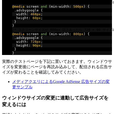
/* スクリーンサイズが 500px 以上あったら 468 × 60 サイ
@media
 screen 
and
(
min
-
width
:
500px
)
{
.
adsbygoogle 
{
  width
:
468px
;
  height
:
60px
;
}
}
/* スクリーンサイズが 800px 以上あったら 728 × 90 サイ
@media
 screen 
and
(
min
-
width
:
800px
)
{
.
adsbygoogle 
{
  width
:
728px
;
  height
:
90px
;
}
}
実際のテストページを下記に置いておきます。ウィンドウサ
イズを変更後にページを再読み込みして、配信される広告サ
イズが変わることを確認してみてください。
メディアクエリによるGoogle AdSense 広告サイズの変
更サンプル
ウィンドウサイズの変更に連動して広告サイズを
変えるには