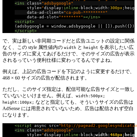
<ins
class
=
"adsbygoogle"
style
=
"
display
:
inline
-
block
;
width
:
300px
;
heigh
data-ad-client
=
"ca-pub-*********"
data-ad-slot
=
"********"
></ins>
<script>
(
adsbygoogle 
=
 window
.
adsbygoogle 
||
[]).
push
({});
</script>
で、実は新しい非同期コードだと広告ユニットの設定に関係
なく、この style 属性値内の
と
を表示したい広
width
height
告のサイズに変えてあげるだけで、そのサイズの広告が表示
されるっていう便利仕様に変わってるんですよね。
例えば、上記の広告コードを下記のように変更するだけで、
468 × 60 サイズの広告が配信されます。
ただし、このサイズ指定は、配信可能な広告サイズと一致し
ていないといけません。例えば、
width:500px;
などと指定しても、そういうサイズの広告は
height:100px;
AdSense には用意されていないため、広告は配信されず空白
になります。
<script
async
src
=
"http://pagead2.googlesyndicatio
<ins
class
=
"adsbygoogle"
style
=
"
display
:
inline
-
block
;
width
:
468px
;
heigh