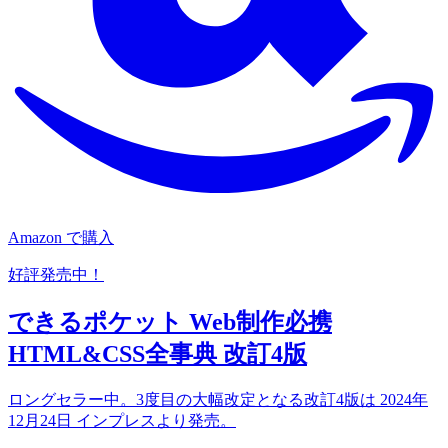
Amazon で購入
好評発売中！
できるポケット Web制作必携
HTML&CSS全事典 改訂4版
ロングセラー中。3度目の大幅改定となる改訂4版は 2024年
12月24日 インプレスより発売。