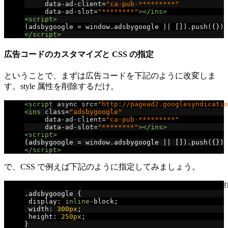
data-ad-client
=
"ca-pub-*********"
data-ad-slot
=
"********"
></ins>
<script>
(
adsbygoogle 
=
 window
.
adsbygoogle 
||
[]).
push
({});
</script>
広告コードのカスタマイズと CSS の指定
ということで、まずは広告コードを下記のように改変しま
す。style 属性を削除するだけ。
<script
async
src
=
"http://pagead2.googlesyndicatio
<ins
class
=
"adsbygoogle"
data-ad-client
=
"ca-pub-*********"
data-ad-slot
=
"********"
></ins>
<script>
(
adsbygoogle 
=
 window
.
adsbygoogle 
||
[]).
push
({});
</script>
で、CSS で例えば下記のように指定してみましょう。
/* 通常は 300 × 250 サイズの広告を表示。メディアクエリ
.
adsbygoogle 
{
 display
:
inline
-
block
;
 width
:
300px
;
 height
:
250px
;
}