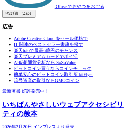
Ofuse
でおやつをおごる
⚡️投げ銭 （Zap）
広告
Adobe Creative Cloud をセール価格で
IT 関連のベストセラー書籍を探す
楽天totoで最高6億円のチャンス
楽天プレミアムカードでポイ活
AI仮想通貨分析なら SoSoValue
ビットコイン買うならコインチェック
簡単安心のビットコイン取引所 bitFlyer
暗号資産の取引ならGMOコイン
最新著書 好評発売中！
いちばんやさしいウェブアクセシビリ
ティの教本
2026年2月20日 インプレスより発売。