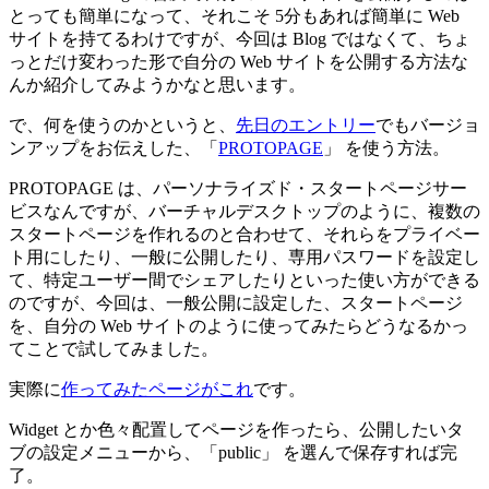
とっても簡単になって、それこそ 5分もあれば簡単に Web
サイトを持てるわけですが、今回は Blog ではなくて、ちょ
っとだけ変わった形で自分の Web サイトを公開する方法な
んか紹介してみようかなと思います。
で、何を使うのかというと、
先日のエントリー
でもバージョ
ンアップをお伝えした、「
PROTOPAGE
」 を使う方法。
PROTOPAGE は、パーソナライズド・スタートページサー
ビスなんですが、バーチャルデスクトップのように、複数の
スタートページを作れるのと合わせて、それらをプライベー
ト用にしたり、一般に公開したり、専用パスワードを設定し
て、特定ユーザー間でシェアしたりといった使い方ができる
のですが、今回は、一般公開に設定した、スタートページ
を、自分の Web サイトのように使ってみたらどうなるかっ
てことで試してみました。
実際に
作ってみたページがこれ
です。
Widget とか色々配置してページを作ったら、公開したいタ
ブの設定メニューから、「public」 を選んで保存すれば完
了。