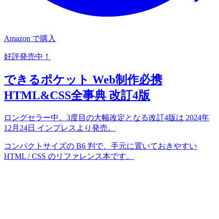
Amazon で購入
好評発売中！
できるポケット Web制作必携
HTML&CSS全事典 改訂4版
ロングセラー中。3度目の大幅改定となる改訂4版は 2024年
12月24日 インプレスより発売。
コンパクトサイズの B6 判で、手元に置いておきやすい
HTML / CSS のリファレンス本です。