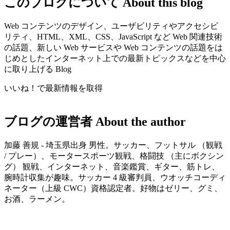
このブログについて
About this blog
Web コンテンツのデザイン、ユーザビリティやアクセシビ
リティ、HTML、XML、CSS、JavaScript など Web 関連技術
の話題、新しい Web サービスや Web コンテンツの話題をは
じめとしたインターネット上での最新トピックスなどを中心
に取り上げる Blog
いいね！で最新情報を取得
ブログの運営者
About the author
加藤 善規 - 埼玉県出身 男性。サッカー、フットサル （観戦
/ プレー）、モータースポーツ観戦、格闘技 （主にボクシン
グ） 観戦、インターネット、音楽鑑賞、ギター、筋トレ、
腕時計収集が趣味。サッカー 4 級審判員、ウオッチコーディ
ネーター（上級 CWC）資格認定者。好物はゼリー、グミ、
お酒、ラーメン。