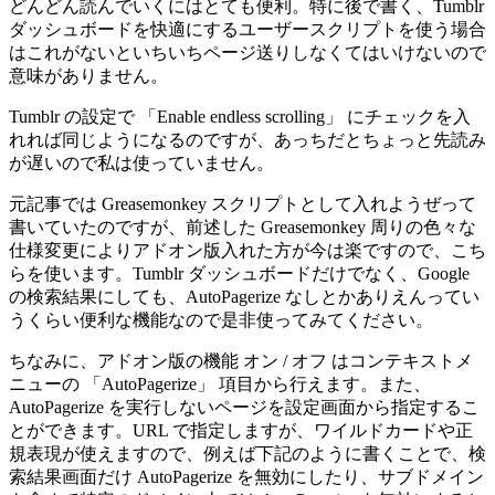
どんどん読んでいくにはとても便利。特に後で書く、Tumblr
ダッシュボードを快適にするユーザースクリプトを使う場合
はこれがないといちいちページ送りしなくてはいけないので
意味がありません。
Tumblr の設定で 「Enable endless scrolling」 にチェックを入
れれば同じようになるのですが、あっちだとちょっと先読み
が遅いので私は使っていません。
元記事では Greasemonkey スクリプトとして入れようぜって
書いていたのですが、前述した Greasemonkey 周りの色々な
仕様変更によりアドオン版入れた方が今は楽ですので、こち
らを使います。Tumblr ダッシュボードだけでなく、Google
の検索結果にしても、AutoPagerize なしとかありえんってい
うくらい便利な機能なので是非使ってみてください。
ちなみに、アドオン版の機能 オン / オフ はコンテキストメ
ニューの 「AutoPagerize」 項目から行えます。また、
AutoPagerize を実行しないページを設定画面から指定するこ
とができます。URL で指定しますが、ワイルドカードや正
規表現が使えますので、例えば下記のように書くことで、検
索結果画面だけ AutoPagerize を無効にしたり、サブドメイン