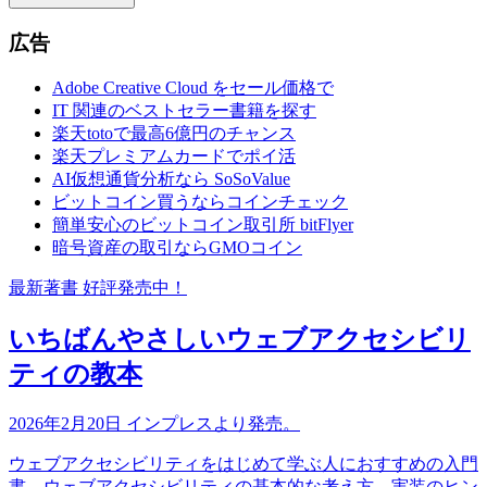
広告
Adobe Creative Cloud をセール価格で
IT 関連のベストセラー書籍を探す
楽天totoで最高6億円のチャンス
楽天プレミアムカードでポイ活
AI仮想通貨分析なら SoSoValue
ビットコイン買うならコインチェック
簡単安心のビットコイン取引所 bitFlyer
暗号資産の取引ならGMOコイン
最新著書 好評発売中！
いちばんやさしいウェブアクセシビリ
ティの教本
2026年2月20日 インプレスより発売。
ウェブアクセシビリティをはじめて学ぶ人におすすめの入門
書。ウェブアクセシビリティの基本的な考え方、実装のヒン