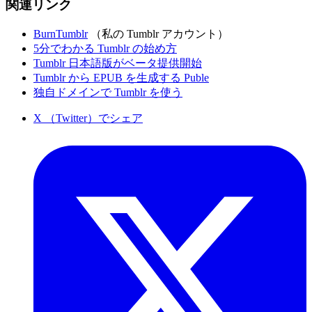
関連リンク
BurnTumblr
（私の Tumblr アカウント）
5分でわかる Tumblr の始め方
Tumblr 日本語版がベータ提供開始
Tumblr から EPUB を生成する Puble
独自ドメインで Tumblr を使う
X （Twitter）でシェア