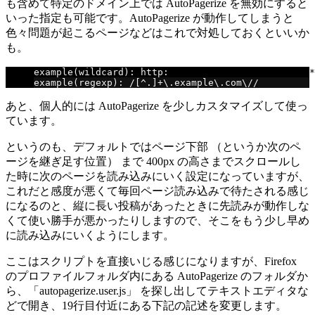
も含めて特定のドメイン上では AutoPagerize を無効にすると
いった指定も可能です。AutoPagerize が動作してしまうと
色々問題が起こるページなどはこれで対処しておくといいか
も。
example
(
wildcard
):
 http
:
//www.example.com/search?*
example
(
regexp
):
/[^.]+
\.example\.com\/
/
あと、個人的には AutoPagerize を少しカスタマイズして使っ
ています。
というのも、デフォルトではページ下部 （というか次のペ
ージを継ぎ足す位置） まで 400px の高さまでスクロールし
た時に次のページを読み込みにいく設定になっていますが、
これだと感度が悪くて毎回ページ読み込みで待たされる感じ
になるのと、縦に長い投稿があったときに先読みが動作しな
くて使い勝手が悪かったりしますので、そこをもう少し早め
に読み込みにいくようにします。
ここはスクリプトを直接いじる感じになりますが、Firefox
のプロファイルフォルダ内にある AutoPagerize のフォルダか
ら、「autopagerize.user.js」 を探し出してテキストエディタな
どで開き、19行目付近にある下記の記述を変更します。