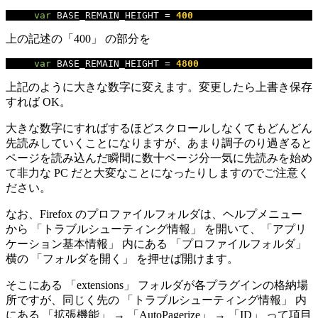
var
 BASE_REMAIN_HEIGHT 
=
400
上の記述の「400」 の部分を
var
 BASE_REMAIN_HEIGHT 
=
4800
上記のように大きな数字に変えます。変更したら上書き保存
すれば OK。
大きな数字にすればするほどスクロールしなくてもどんどん
先読みしていくことになりますが、あまり調子のり過ぎると
ページを読み込んだ瞬間に数十ページ分一気に先読みを始め
て非力な PC だと大変なことになったりしますのでご注意く
ださい。
なお、Firefox のプロファイルフォルダは、ヘルプメニュー
から 「トラブルシューティング情報」 を開いて、「アプリ
ケーション基本情報」 内にある 「プロファイルフォルダ」
横の 「フォルダを開く」 を押せば開けます。
そこにある 「extensions」 フォルダが各プラグインの格納場
所ですが、同じく先の 「トラブルシューティング情報」 内
にある 「拡張機能」 → 「AutoPagerize」 → 「ID」 って項目