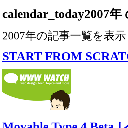
calendar_today
2007
2007年の記事一覧を表
START FROM SCRATC
Movable Type 4 Bet