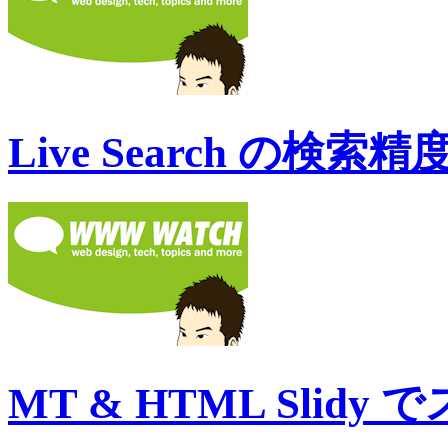
Live Search の検
MT & HTML Slid