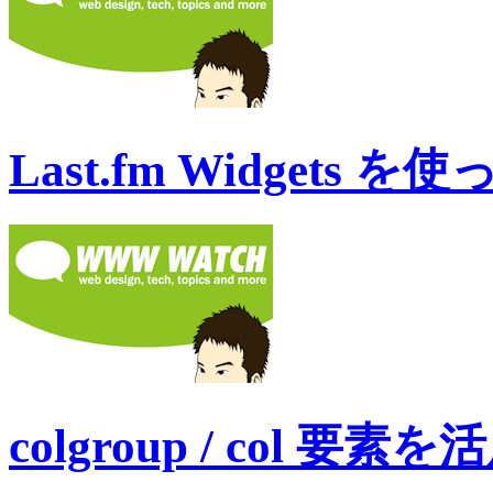
Last.fm Widgets 
colgroup / col 要