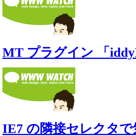
MT プラグイン 「iddyM
IE7 の隣接セレクタ